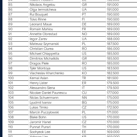
84
Robert Heidorn
DE
192.000
85
Nikolaos Angelou
GR
191.000
86
Olga Iermolcheva
UA
191.000
87
Rui Bouquet
PT
190.500
88
Toivo Rinne
FI
190.500
89
Leonard Maue
DE
189.000
90
Romain Mahiou
FR
189.000
91
Annette Obrestad
NO
189.000
92
Iegor Zarev
UA
188.000
93
Mateusz Szymanski
PL
187.500
94
Christian Ciurea
RO
186.000
95
Michael Chiappetta
US
185.500
96
Dimitrios Michailidis
GR
185.500
97
Dragos Piele
RO
185.000
98
Tyler Montoya
US
183.500
99
Viacheslav Kharchenko
KO
182.500
100
Kemal Aslan
TR
181.500
101
Henry Lister
ER
179.500
102
Alessandro Siena
IT
179.500
103
Nicolae-Daniel Paunescu
CU
177.000
104
Niclas Schuermann
NN
175.000
105
Lyudmil Ivanov
BG
175.000
106
Lukas Timko
CZ
172.500
107
Marcin Puczylowski
PL
171.000
108
Blake Bohn
US
170.000
109
Jaromir Hanel
CZ
170.000
110
Punnat Punsri
TH
170.000
111
Soohyeok Lee
EE
169.000