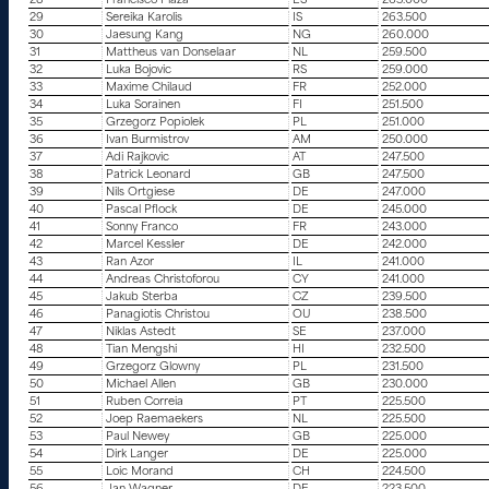
28
Francisco Plaza
ES
265.000
29
Sereika Karolis
IS
263.500
30
Jaesung Kang
NG
260.000
31
Mattheus van Donselaar
NL
259.500
32
Luka Bojovic
RS
259.000
33
Maxime Chilaud
FR
252.000
34
Luka Sorainen
FI
251.500
35
Grzegorz Popiolek
PL
251.000
36
Ivan Burmistrov
AM
250.000
37
Adi Rajkovic
AT
247.500
38
Patrick Leonard
GB
247.500
39
Nils Ortgiese
DE
247.000
40
Pascal Pflock
DE
245.000
41
Sonny Franco
FR
243.000
42
Marcel Kessler
DE
242.000
43
Ran Azor
IL
241.000
44
Andreas Christoforou
CY
241.000
45
Jakub Sterba
CZ
239.500
46
Panagiotis Christou
OU
238.500
47
Niklas Astedt
SE
237.000
48
Tian Mengshi
HI
232.500
49
Grzegorz Glowny
PL
231.500
50
Michael Allen
GB
230.000
51
Ruben Correia
PT
225.500
52
Joep Raemaekers
NL
225.500
53
Paul Newey
GB
225.000
54
Dirk Langer
DE
225.000
55
Loic Morand
CH
224.500