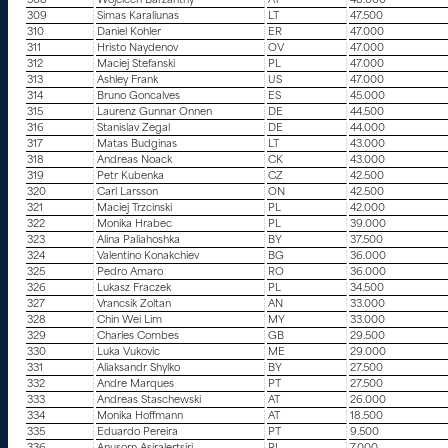
308
Wojciech Barzantny
AT
48.000
309
Simas Karaliunas
LT
47.500
310
Daniel Kohler
ER
47.000
311
Hristo Naydenov
OV
47.000
312
Maciej Stefanski
PL
47.000
313
Ashley Frank
US
47.000
314
Bruno Goncalves
ES
45.000
315
Laurenz Gunnar Onnen
DE
44.500
316
Stanislav Zegal
DE
44.000
317
Matas Budginas
LT
43.000
318
Andreas Noack
CK
43.000
319
Petr Kubenka
CZ
42.500
320
Carl Larsson
ON
42.500
321
Maciej Trzcinski
PL
42.000
322
Monika Hrabec
PL
39.000
323
Alina Paliahoshka
BY
37.500
324
Valentino Konakchiev
BG
36.000
325
Pedro Amaro
RO
36.000
326
Lukasz Fraczek
PL
34.500
327
Vrancsik Zoltan
AN
33.000
328
Chin Wei Lim
MY
33.000
329
Charles Combes
GB
29.500
330
Luka Vukovic
ME
29.000
331
Aliaksandr Shylko
BY
27.500
332
Andre Marques
PT
27.500
333
Andreas Staschewski
AT
26.000
334
Monika Hoffmann
AT
18.500
335
Eduardo Pereira
PT
9.500