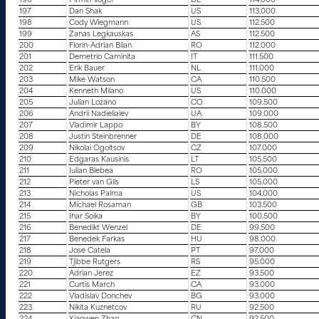
196
Pirmin Vogel
DE
114.000
197
Dan Shak
US
113.000
198
Cody Wiegmann
US
112.500
199
Zanas Legkauskas
AS
112.500
200
Florin-Adrian Bilan
RO
112.000
201
Demetrio Caminita
IT
111.500
202
Erik Bauer
NL
111.000
203
Mike Watson
CA
110.500
204
Kenneth Milano
US
110.000
205
Julian Lozano
CO
109.500
206
Andrii Nadieliaiev
UA
109.000
207
Vladimir Lappo
BY
108.500
208
Justin Steinbrenner
DE
108.000
209
Nikolai Ogoltsov
CZ
107.000
210
Edgaras Kausinis
LT
105.500
211
Iulian Blebea
RO
105.000
212
Pieter van Gils
LS
105.000
213
Nicholas Palma
US
104.000
214
Michael Rosaman
GB
103.500
215
Ihar Soika
BY
100.500
216
Benedikt Wenzel
DE
99.500
217
Benedek Farkas
HU
98.000
218
Jose Catela
PT
97.000
219
Tjibbe Rutgers
RS
95.000
220
Adrian Jerez
EZ
93.500
221
Curtis March
CA
93.000
222
Vladislav Donchev
BG
93.000
223
Nikita Kuznetcov
RU
92.500