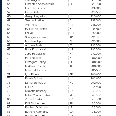
56
Jan Wagner
DE
223.500
57
Eimantas Adomavicius
LT
223.500
58
Luigi Shehadeh
IT
221.000
59
Henri Ojala
FI
220.500
60
Gergo Hegedus
HU
220.000
61
Teemu Jaatinen
FI
218.500
62
Akin Tuna
TR
218.000
63
Fyodor Shatokhin
BY
216.500
64
Lei Yu
CN
215.000
65
Seungmook Jung
KR
212.500
66
Matthias Lipp
AT
212.000
67
Antonio Scala
IT
210.000
68
Boris Kuzmanovic
HR
210.000
69
Juho Haapiainen
FI
210.000
70
Elias Suhonen
FI
208.000
71
Grzegorz Kozieja
PL
208.000
72
Mykhailo Priadko
KO
208.000
73
Manfred Tschirsch
CH
205.500
74
Igor Ribeiro
BR
203.000
75
Pavels Spirins
LV
202.000
76
Daniel Schneider
HU
202.000
77
Lulei Hu
IT
198.500
78
Quentin Roussey
FR
198.000
79
Mihai-Cristian Tabac
RO
198.000
80
Zdenek Zizka
CZ
195.000
81
Kirill Shcherbakov
RU
195.000
82
Paulius Vaitiekunas
LT
193.500
83
Eugene Katchalov
UA
193.000