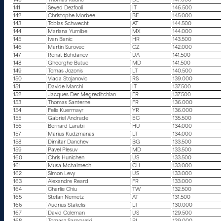
140
Thomas Rauhe
DE
147.000
141
Seyed Dezfooli
IT
146.500
142
Christophe Morbee
BE
145.000
143
Tobias Schwecht
AT
144.500
144
Mariana Yumibe
MX
144.000
145
Ivan Banic
HR
143.500
146
Martin Surovec
CZ
142.000
147
Renat Bohdanov
UA
141.500
148
Gheorghe Butuc
MD
141.500
149
Tomas Jozonis
LT
140.500
150
Vlada Stojanovic
RS
139.000
151
Davide Marchi
IT
137.500
152
Jacques Der Megreditchian
FR
137.500
153
Thomas Santerne
FR
136.000
154
Felix Kuermayr
YR
136.000
155
Gabriel Andrade
EC
135.500
156
Bernard Larabi
HU
134.000
157
Marius Kudzmanas
LT
134.000
158
Dimitar Danchev
BG
133.500
159
Pavel Plesuv
MD
133.500
160
Chris Hunichen
US
133.500
161
Musa Mchaimech
CH
133.000
162
Simon Levy
US
133.000
163
Alexandre Reard
FR
133.000
164
Charlie Chiu
TW
132.500
165
Stefan Nemetz
AT
131.500
166
Audrius Stakelis
LT
130.000
167
David Coleman
US
129.500