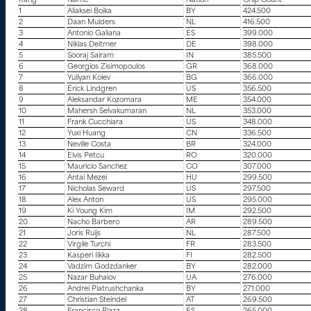
Rang
Name
Nation
Chip Count
1
Aliaksei Boika
BY
424.500
2
Daan Mulders
NL
416.500
3
Antonio Galiana
ES
399.000
4
Niklas Deitmer
DE
398.000
5
Sooraj Sairam
IN
385.500
6
Georgios Zisimopoulos
GR
368.000
7
Yuliyan Kolev
BG
366.000
8
Erick Lindgren
US
356.500
9
Aleksandar Kozomara
ME
354.000
10
Mahersh Selvakumaran
NL
353.000
11
Frank Cucchiara
US
348.000
12
Yuxi Huang
CN
336.500
13
Neville Costa
BR
324.000
14
Elvis Petcu
RO
320.000
15
Mauricio Sanchez
CO
307.000
16
Antal Mezei
HU
299.500
17
Nicholas Seward
US
297.500
18
Alex Anton
US
295.000
19
Ki Young Kim
IM
292.500
20
Nacho Barbero
AR
289.500
21
Joris Ruijs
NL
287.500
22
Virgile Turchi
FR
283.500
23
Kasperi Ilkka
FI
282.500
24
Vadzim Godzdanker
BY
282.000
25
Nazar Buhaiov
UA
276.000
26
Andrei Piatrushchanka
BY
271.000
27
Christian Steindel
AT
269.500