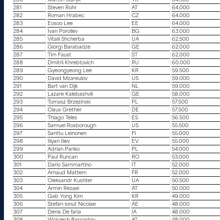
280
Marcin Staryk
YK
64.500
281
Steven Rohr
AT
64.000
282
Roman Hrabec
CZ
64.000
283
Eosoo Lee
EE
64.000
284
Ivan Poroliev
BG
63.000
285
Vitalii Shcherba
UA
62.500
286
Giorgi Barabadze
GE
62.000
287
Tim Faust
ST
62.000
288
Dmitrii Khrebtovich
RU
60.000
289
Gyeongyeong Lee
KR
59.500
290
David Mzareulov
US
59.000
291
Bart van Dijk
NL
59.000
292
Lazare Kalebashvili
GE
58.000
293
Tomasz Brzezinski
PL
57.500
294
Claus Grether
DE
57.500
295
Thiago Teles
ES
56.500
296
Samuel Rosborough
US
55.500
297
Santtu Leinonen
FI
55.000
298
Iliyan Iliev
EV
55.000
299
Adrian Panko
PL
54.000
300
Paul Runcan
RO
53.000
301
Dario Sammartino
IT
52.000
302
Arnaud Mattern
FR
52.000
303
Oleksandr Kushter
UA
50.500
304
Armin Rezaei
AT
50.000
305
Gab Yong Kim
KR
49.000
306
Stefan-ionut Nicolae
AE
48.000
307
Denis De faria
IA
48.000