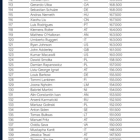
112
Yohwan Lim
KR
169.000
113
Gerardo Ulloa
OA
168.500
114
Sebastian Schulze
DE
168.000
115
Andras Nemeth
HU
167.500
116
Xiaohu Liu
CN
167.500
117
Luis Rodrigues
PT
167.000
118
Klemens Roiter
AT
164.000
119
Mathew O’Halloran
AN
163.500
120
Umberto Ruggeri
IT
163.000
121
Ryan Johnson
US
163.000
122
John Adderley
GB
161.000
123
Kumar Macawili
US
160.000
124
Dawid Smolka
PL
158.500
125
Damian Rapanowicz
PL
157.000
126
Liviu-George Ignat
AT
156.000
127
Louis Barkow
DE
155.500
128
Tommi Lankinen
FI
155.000
129
Joona Nyholm
LM
154.000
130
Babriel Martini
NI
154.000
131
Alin-Constantin Ivan
AN
153.500
132
Arsenii Karmatckii
RU
152.500
133
Mariusz Golinski
PL
152.000
134
Anton Siden
SE
151.500
135
Tomas Bulksas
LT
151.000
136
Manuel Fritz
AT
150.000
137
Ovidiu Sava
VA
150.000
138
Mustapha Kanit
IT
148.000
139
Jessica Teusl
AT
147.500