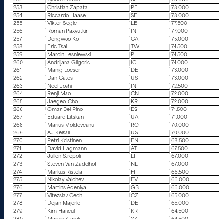
252
Tyson Strauss
SE
78.000
253
Christian Zapata
PE
78.000
254
Riccardo Haase
SE
78.000
255
Viktor Siegle
LE
77.500
256
Roman Paxyutkin
IN
77.000
257
Dongwoo Ko
CA
75.000
258
Eric Tsai
TW
74.500
259
Marcin Lesniewski
PL
74.500
260
Andrijana Gligoric
IC
74.000
261
Manig Loeser
DE
73.000
262
Dan Cates
US
73.000
263
Neel Joshi
IN
72.500
264
Renji Mao
CN
72.000
265
Jaegeol Cho
KR
72.000
266
Omar Del Pino
ES
71.500
267
Eduard Litskan
UA
71.000
268
Marius Moldoveanu
RO
70.000
269
AJ Kelsall
US
70.000
270
Petri Koistinen
EN
68.500
271
David Hagmann
AT
67.500
272
Jullen Stropoli
LI
67.000
273
Steven Van Zadelhoff
NL
67.000
274
Markus Ristola
FI
66.500
275
Nikolay Valchev
EV
66.000
276
Martins Adeniya
GB
66.000
277
Vitezslav Cech
CZ
65.000
278
Dejan Majerle
DE
65.000
279
Kim Haneul
KR
64.500