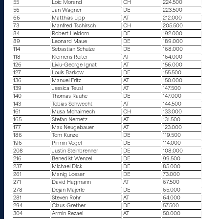
55
Loic Morand
CH
224.500
56
Jan Wagner
DE
223.500
66
Matthias Lipp
AT
212.000
73
Manfred Tschirsch
CH
205.500
84
Robert Heidorn
DE
192.000
89
Leonard Maue
DE
189.000
114
Sebastian Schulze
DE
168.000
118
Klemens Roiter
AT
164.000
126
Liviu-George Ignat
AT
156.000
127
Louis Barkow
DE
155.500
136
Manuel Fritz
AT
150.000
139
Jessica Teusl
AT
147.500
140
Thomas Rauhe
DE
147.000
143
Tobias Schwecht
AT
144.500
161
Musa Mchaimech
CH
133.000
165
Stefan Nemetz
AT
131.500
177
Max Neugebauer
AT
123.000
186
Tom Kunze
DE
119.500
196
Pirmin Vogel
DE
114.000
208
Justin Steinbrenner
DE
108.000
216
Benedikt Wenzel
DE
99.500
237
Michael Dick
DE
85.000
261
Manig Loeser
DE
73.000
271
David Hagmann
AT
67.500
278
Dejan Majerle
DE
65.000
281
Steven Rohr
AT
64.000
294
Claus Grether
DE
57.500
304
Armin Rezaei
AT
50.000