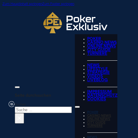
Zum Hauptinhalt springen
Zum Footer springen
POKER
CASINO NEWS
ONLINE NEWS
CITY GUIDE
TURNIERE
NEWS
LIFESTYLE
STRATEGIE
VIDEOS
LIVEBLOG
IMPRESSUM
Seite durchsuchen
DATENSCHUTZ
COOKIES
Suchen
POKER
×
CASINO NEWS
ONLINE NEWS
CITY GUIDE
TURNIERE
NEWS