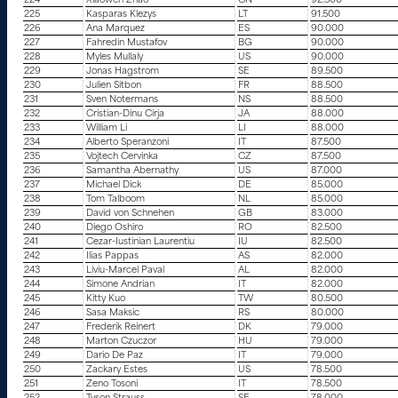
224
Xiaowen Zhao
CN
92.500
225
Kasparas Klezys
LT
91.500
226
Ana Marquez
ES
90.000
227
Fahredin Mustafov
BG
90.000
228
Myles Mullaly
US
90.000
229
Jonas Hagstrom
SE
89.500
230
Julien Sitbon
FR
88.500
231
Sven Notermans
NS
88.500
232
Cristian-Dinu Cirja
JA
88.000
233
William Li
LI
88.000
234
Alberto Speranzoni
IT
87.500
235
Vojtech Cervinka
CZ
87.500
236
Samantha Abernathy
US
87.000
237
Michael Dick
DE
85.000
238
Tom Talboom
NL
85.000
239
David von Schnehen
GB
83.000
240
Diego Oshiro
RO
82.500
241
Cezar-Iustinian Laurentiu
IU
82.500
242
Ilias Pappas
AS
82.000
243
Liviu-Marcel Paval
AL
82.000
244
Simone Andrian
IT
82.000
245
Kitty Kuo
TW
80.500
246
Sasa Maksic
RS
80.000
247
Frederik Reinert
DK
79.000
248
Marton Czuczor
HU
79.000
249
Dario De Paz
IT
79.000
250
Zackary Estes
US
78.500
251
Zeno Tosoni
IT
78.500