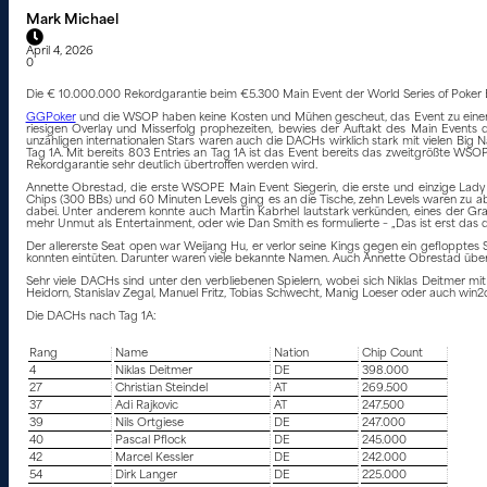
Mark Michael
April 4, 2026
0
Die € 10.000.000 Rekordgarantie beim €5.300 Main Event der World Series of Poker Eu
GGPoker
und die WSOP haben keine Kosten und Mühen gescheut, das Event zu einem Er
riesigen Overlay und Misserfolg prophezeiten, bewies der Auftakt des Main Events d
unzähligen internationalen Stars waren auch die DACHs wirklich stark mit vielen Big 
Tag 1A. Mit bereits 803 Entries an Tag 1A ist das Event bereits das zweitgrößte WSO
Rekordgarantie sehr deutlich übertroffen werden wird.
Annette Obrestad, die erste WSOPE Main Event Siegerin, die erste und einzige Lady ü
Chips (300 BBs) und 60 Minuten Levels ging es an die Tische, zehn Levels waren zu 
dabei. Unter anderem konnte auch Martin Kabrhel lautstark verkünden, eines der Grat
mehr Unmut als Entertainment, oder wie Dan Smith es formulierte – „Das ist erst das dr
Der allererste Seat open war Weijang Hu, er verlor seine Kings gegen ein geflopptes 
konnten eintüten. Darunter waren viele bekannte Namen. Auch Annette Obrestad übers
Sehr viele DACHs sind unter den verbliebenen Spielern, wobei sich Niklas Deitmer m
Heidorn, Stanislav Zegal, Manuel Fritz, Tobias Schwecht, Manig Loeser oder auch win
Die DACHs nach Tag 1A:
Rang
Name
Nation
Chip Count
4
Niklas Deitmer
DE
398.000
27
Christian Steindel
AT
269.500
37
Adi Rajkovic
AT
247.500
39
Nils Ortgiese
DE
247.000
40
Pascal Pflock
DE
245.000
42
Marcel Kessler
DE
242.000
54
Dirk Langer
DE
225.000