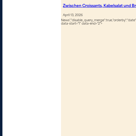
Zwischen Croissants, Kabelsalat und B
April 13, 2026
News","disable_query_merge":true,"orderby":"date","
data-start="1" data-end="2">