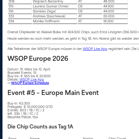
308
Wojciech Barzantny
AT
48.000
315
Laurenz Gunnar Onnen
DE
44.500
316
Stanislav Zegal
DE
44.000
333
Andreas Staschewski
AT
26.000
334
Monika Hoffmann
AT
18.500
Overall Chipleader ist Aliaksei Boika mit 424.500 Chips, auch Erick Lindgren (356.500) is
Heute werden es noch mehr werden, es geht in Tag 1B. Am Abend gibt es wieder den Li
Alle Teilnehmer der WSOP Europe müssen in der
WSOP Live App
registriert sein. Die
WSOP Europe 2026
Datum: 31. März bis 12. April
Bracelet Events: 15
Buy-Ins: € 565 bis € 20.800
Details:
WSOP Live App
–>
WSOP Europe Schedule
Event #5 – Europe Main Event
Buy-In: €5.300
Preisgeld: € 10.000.000 GTD
Entries: 803 / 1B / 1C / 2
left: 336 / 1B / 1C / 2
Bezahlte Plätze: tba
Die Chip Counts aus Tag 1A