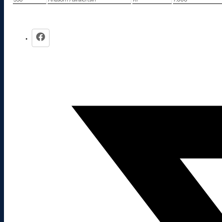
336
Anusorn Asiralertsiri
RI
7.000