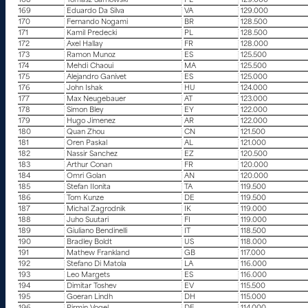
168
Tomasz Sarnowski
PL
129.000
169
Eduardo Da Silva
VA
129.000
170
Fernando Nogami
BR
128.500
171
Kamil Predecki
PL
128.500
172
Axel Hallay
FR
128.000
173
Ramon Munoz
ES
125.500
174
Mehdi Chaoui
MA
125.500
175
Alejandro Ganivet
ES
125.000
176
John Ishak
HU
124.000
177
Max Neugebauer
AT
123.000
178
Simon Bley
EY
122.000
179
Hugo Jimenez
AR
122.000
180
Quan Zhou
CN
121.500
181
Oren Paskal
AL
121.000
182
Nassir Sanchez
EZ
120.500
183
Arthur Conan
FR
120.000
184
Omri Golan
AN
120.000
185
Stefan IIonita
TA
119.500
186
Tom Kunze
DE
119.500
187
Michal Zagrodnik
IK
119.000
188
Juho Suutari
FI
119.000
189
Giuliano Bendinelli
IT
118.500
190
Bradley Boldt
US
118.000
191
Mathew Frankland
GB
117.000
192
Stefano Di Matola
LA
116.000
193
Leo Margets
ES
116.000
194
Dimitar Toshev
EV
115.500
195
Goeran Lindh
DH
115.000