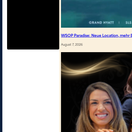
WSOP Paradise: Neue Location, mehr B
August 7, 2026