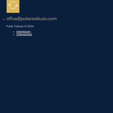
office@pokerexklusiv.com
Poker Exklusiv © 2024
Impressum
Datenschutz