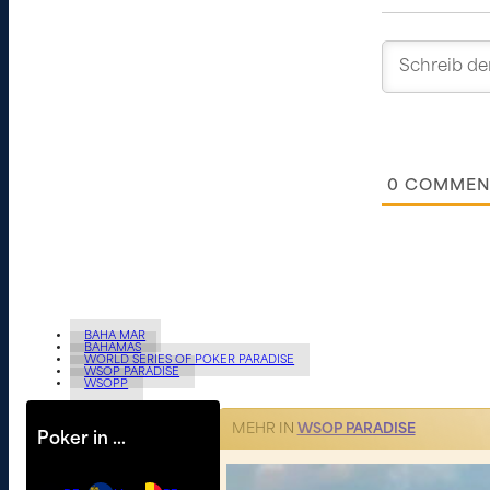
0
COMMEN
BAHA MAR
BAHAMAS
WORLD SERIES OF POKER PARADISE
WSOP PARADISE
WSOPP
MEHR IN
WSOP PARADISE
Poker in …