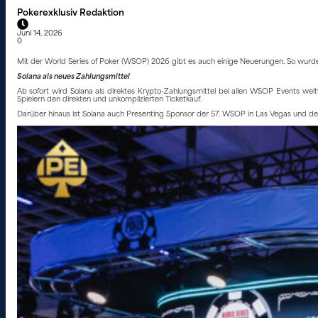
Pokerexklusiv Redaktion
Juni 14, 2026
0
Mit der World Series of Poker (WSOP) 2026 gibt es auch einige Neuerungen. So wurde 
Solana als neues Zahlungsmittel
Ab sofort wird Solana als direktes Krypto-Zahlungsmittel bei allen WSOP Events wel
Spielern den direkten und unkomplizierten Ticketkauf.
Darüber hinaus ist Solana auch Presenting Sponsor der 57. WSOP in Las Vegas und 