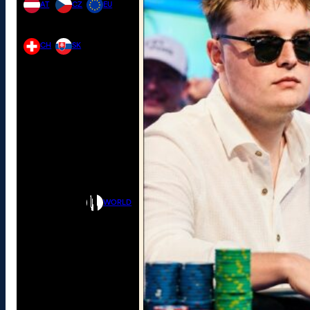
AT
CZ
EU
CH
SK
WORLD