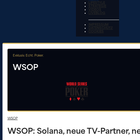
LIFESTYLE
STRATEGIE
VIDEOS
LIVEBLOG
IMPRESSUM
DATENSCHUTZ
COOKIES
Exklusiv. Echt. Poker.
WSOP
WSOP
WSOP: Solana, neue TV-Partner, ne