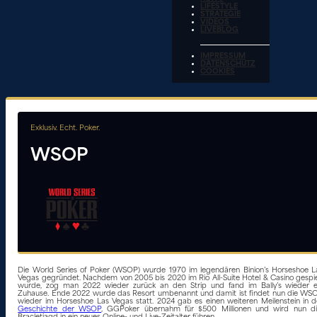
LIFESTYLE
STRATEGIE
VIDEOS
LIVEBLOG
IMPRESSUM
DATENSCHUTZ
COOKIES
Exklusiv. Echt. Poker.
WSOP
Die World Series of Poker (WSOP) wurde 1970 im legendären Binion’s Horseshoe L
Vegas gegründet. Nachdem von 2005 bis 2020 im Rio All-Suite Hotel & Casino gespie
wurde, zog man 2022 wieder zurück an den Strip und fand im Bally’s wieder e
Zuhause. Ende 2022 wurde das Resort umbenannt und damit ist findet nun die WS
wieder im Horseshoe Las Vegas statt. 2024 gab es einen weiteren Meilenstein in d
Geschichte der WSOP
, GGPoker übernahm für $500 Millionen und wird nun d