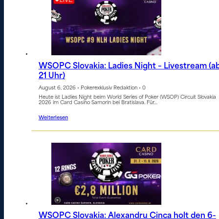
WSOPC Slovakia: Ladies Night – Livestream (a
21 Uhr)
August 6, 2026 • Pokerexklusiv Redaktion • 0
Heute ist Ladies Night beim World Series of Poker (WSOP) Circuit Slovakia
2026 im Card Casino Samorin bei Bratislava. Für…
Weiterlesen
WSOPC Slovakia: Alexandru Cinca holt den 6-