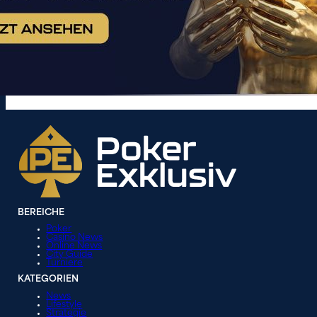
BEREICHE
Poker
Casino News
Online News
City Guide
Turniere
KATEGORIEN
News
Lifestyle
Strategie