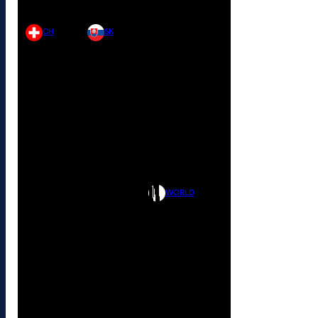
CH
SK
WORLD