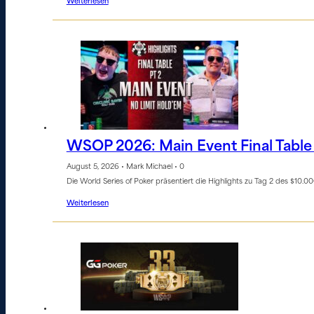
Weiterlesen
WSOP 2026: Main Event Final Table 
August 5, 2026 • Mark Michael • 0
Die World Series of Poker präsentiert die Highlights zu Tag 2 des $10.00
Weiterlesen