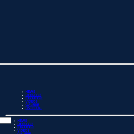
NEWS
LIFESTYLE
STRATEGIE
VIDEOS
GALERIE
LIVEBLOG
NEWS
LIFESTYLE
STRATEGIE
VIDEOS