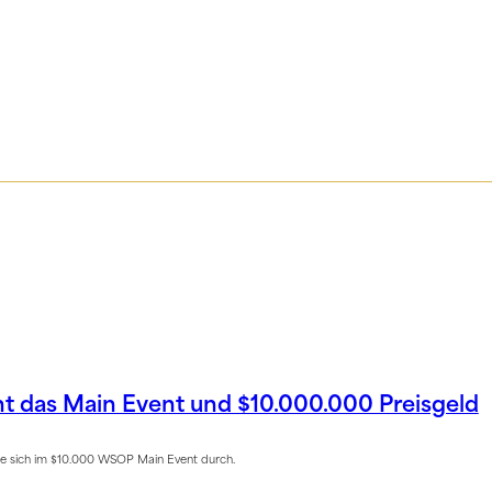
 das Main Event und $10.000.000 Preisgeld
te sich im $10.000 WSOP Main Event durch.