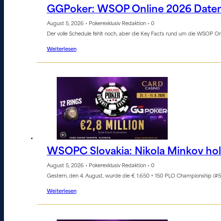
GGPoker: WSOP Online 2026 Daten
August 5, 2026 • Pokerexklusiv Redaktion • 0
Der volle Schedule fehlt noch, aber die Key Facts rund um die WSOP On
Weiterlesen
WSOPC Slovakia: Nikola Minkov hol
August 5, 2026 • Pokerexklusiv Redaktion • 0
Gestern, den 4. August, wurde die € 1.650 + 150 PLO Championship (#5
Weiterlesen