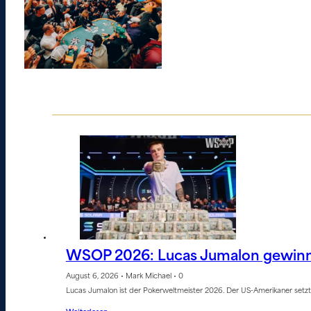
WSOP 2026: Lucas Jumalon gewinnt
August 6, 2026 • Mark Michael • 0
Lucas Jumalon ist der Pokerweltmeister 2026. Der US-Amerikaner setz