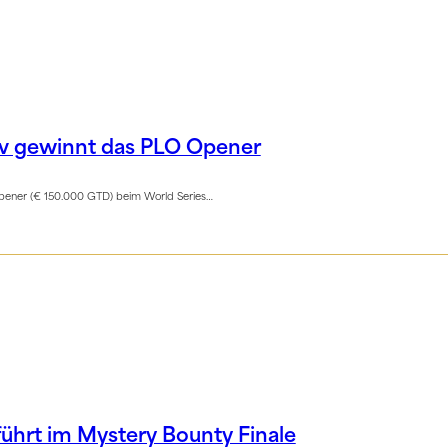
ev gewinnt das PLO Opener
 Opener (€ 150.000 GTD) beim World Series…
hrt im Mystery Bounty Finale