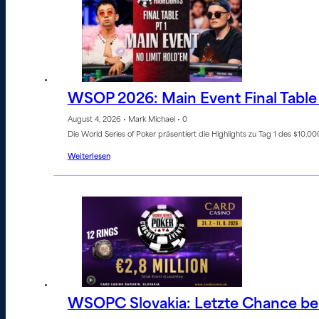
WSOP 2026: Main Event Final Table 
August 4, 2026 • Mark Michael • 0
Die World Series of Poker präsentiert die Highlights zu Tag 1 des $10.
Weiterlesen
WSOPC Slovakia: Letzte Chance be