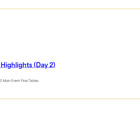
Highlights (Day 2)
0 Main Event Final Tables.