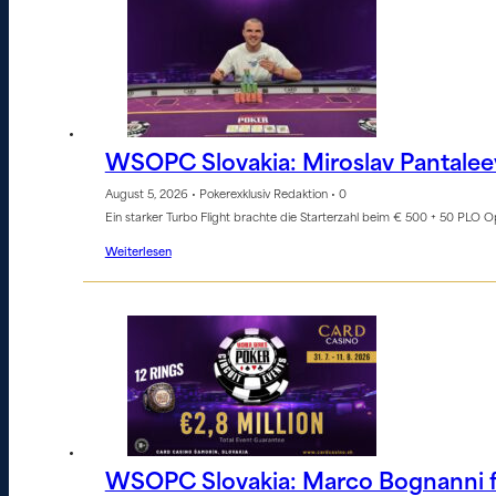
WSOPC Slovakia: Miroslav Pantale
August 5, 2026 • Pokerexklusiv Redaktion • 0
Ein starker Turbo Flight brachte die Starterzahl beim € 500 + 50 PLO
Weiterlesen
WSOPC Slovakia: Marco Bognanni fü