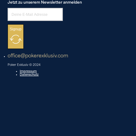
Jetzt zu unserem Newsletter anmelden
Signup
office@pokerexklusiv.com
Poker Exklusiv © 2024
Impressum
Datenschutz