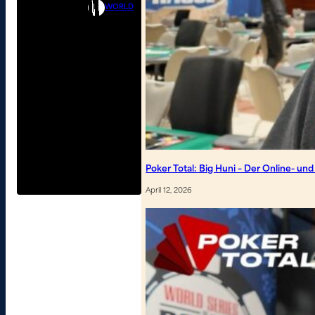
WORLD
Poker Total: Big Huni – Der Online- un
April 12, 2026