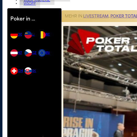
WSOP PARADISE
WSOPP
MEHR IN
LIVESTREAM
,
POKER TOTA
Poker in …
DE
LI
BE
AT
CZ
EU
CH
SK