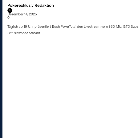
Pokerexklusiv Redaktion
Dezember 14, 2025
0
Täglich ab 19 Uhr präsentiert Euch PokerTotal den Livestream vom $60 Mio. GTD Super 
Der deutsche Stream