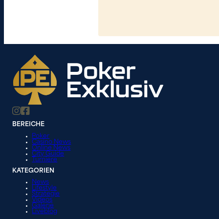
BEREICHE
Poker
Casino News
Online News
City Guide
Turniere
KATEGORIEN
News
Lifestyle
Strategie
Videos
Galerie
Liveblog