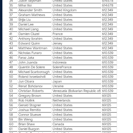
34
Justin Vaysman
United States
$14.678
35
Mihai Ilioi
United States
$14.678
36
Alexander Smith
United Kingdom
$12.349
37
Graham Mathews
United States
$12.349
38
Shijia Liu
United States
$12.349
39
Daniel Lee
United States
$12.349
40
Michael Liang
United States
$12.349
41
Damien Cluzel
France
$12.349
42
Anthony Ibrahim
United States
$12.349
43
Edward Quinn
Jersey
$12.349
44
Matthew Wantman
United States
$12.349
45
Nicholas Funaro
United States
$10.539
46
Faraz Jaka
United States
$10.539
47
John Juanda
Indonesia
$10.539
48
Quentin De Solere
SolereFrance
$10.539
49
Michael Scarborough
United States
$10.539
50
Roland Israelashvili
United States
$10.539
51
Jun Obara
Japan
$10.539
52
Renat Bohdanov
Ukraine
$10.539
53
Christian Roberts
Venezuela (Bolivarian Republic of)
$10.539
54
Gregory Brown
United States
$9.125
55
Rob Hollink
Netherlands
$9.125
56
Gerald Stogner
United States
$9.125
57
Joshua Remitio
United States
$9.125
58
Connor Stuewe
United States
$9.125
59
Bin Weng
United States
$9.125
60
Brian Shaw
Canada
$9.125
61
Daniel Buzgon
United States
$9.125