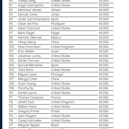
90
Yunkyu Song
United States
$5.950
91
Angel Castropinto
United States
$5.950
92
Mehrdad Vahabi
Vahabi
$5.950
93
Samuel Jones
Jones
$5.950
94
Javier Garcirreynaldos
Spain
$5.950
95
Cesar del Pino
PinoSpain
$5.950
96
Adam Dunmars
United States
$5.950
97
Mark Flagel
Flagel
$5.950
98
Hermilo Villarreal
Mexico
$5.950
99
Yilong Wang
China
$5.556
100
Dean Hutchison
United Kingdom
$5.556
101
Eran Malkin
Israel
$5.556
102
Jonathan Lundy
United States
$5.556
103
Steven Forman
United States
$5.556
104
Samuel Bernabeu
Spain
$5.556
105
Todd Butts
United States
$5.556
106
Miguel Lopes
Portugal
$5.556
107
Mengqi Chen
China
$5.556
108
Guan Huang
United States
$5.556
109
Timothy Su
United States
$5.556
110
Daniel Lazrus
United States
$5.556
111
Thomas Cazayous
France
$5.556
112
Jareth East
United Kingdom
$5.556
113
William Parisi
United States
$5.556
114
Gregory Porter
Porter
$5.556
115
John Nugent
United States
$5.556
116
Casey Hatmaker
United States
$5.556
117
Wagner Ripper
Brazil
$5.556