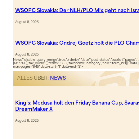
WSOPC Slovakia: Der NLH/PLO Mix geht nach Isra
August 8, 2026
WSOPC Slovakia: Ondrej Goetz holt die PLO Cha
August 8, 2026
News","disable_query_merge":true,"orderby":"date","post_status":"publish","paged":1,
[687760],"tax_query":[{"terms":"365","taxonomy":"category","field":"term_id"}]}" data
max-pages="845" data-start="1" data-end="2">
ALLES ÜBER:
NEWS
King’s: Medusa holt den Friday Banana Cup, Svara
DreamMaker X
August 8, 2026