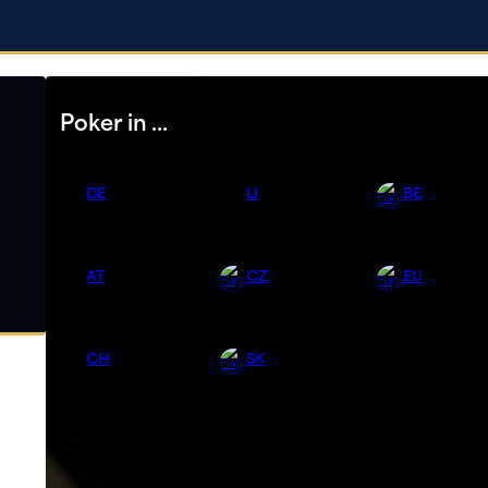
Poker in …
DE
LI
BE
AT
CZ
EU
CH
SK