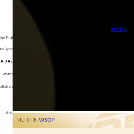
WORLD
den Final
en Dylan
).
gegen
ndlich an
all-in,
MEHR IN
WSOP