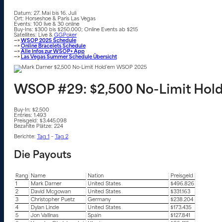
Datum: 27. Mai bis 16. Juli
Ort: Horseshoe & Paris Las Vegas
Events: 100 live & 30 online
Buy-Ins: $300 bis $250.000; Online Events ab $215
Satellites: Live &
GGPoker
—>
WSOP 2025 Schedule
—>
Online Bracelets Schedule
—>
Alle Infos zur WSOP+ App
—>
Las Vegas Summer Schedule Übersicht
WSOP #29: $2,500 No-Limit Hol
Buy-In: $2.500
Entries: 1.493
Preisgeld: $3.445.098
Bezahlte Plätze: 224
Berichte:
Tag 1
–
Tag 2
Die Payouts
Rang
Name
Nation
Preisgeld
1
Mark Darner
United States
$496.826
2
David Mcgowan
United States
$331.163
3
Christopher Puetz
Germany
$238.204
4
Dylan Linde
United States
$173.435
5
Jon Vallinas
Spain
$127.841