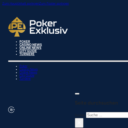
Zum Hauptinhalt springen
Zum Footer springen
POKER
CASINO NEWS
ONLINE NEWS
CITY GUIDE
TURNIERE
Poker
Casino News
Online News
City Guide
Turniere
Seite durchsuchen
Suchen
×