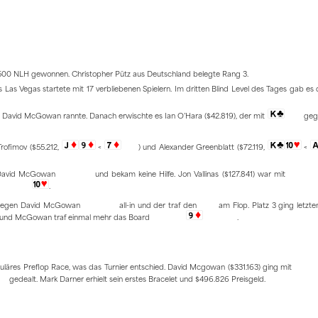
2.500 NLH gewonnen. Christopher Pütz aus Deutschland belegte Rang 3.
s Vegas startete mit 17 verbliebenen Spielern. Im dritten Blind Level des Tages gab es 
n David McGowan rannte. Danach erwischte es Ian O’Hara ($42.819), der mit
geg
rofimov ($55.212,
<
) und Alexander Greenblatt ($72.119,
<
David McGowan
und bekam keine Hilfe. Jon Vallinas ($127.841) war mit
.
egen David McGowan
all-in und der traf den
am Flop. Platz 3 ging letzte
n, und McGowan traf einmal mehr das Board
.
uläres Preflop Race, was das Turnier entschied. David Mcgowan ($331.163) ging mit
gedealt. Mark Darner erhielt sein erstes Bracelet und $496.826 Preisgeld.