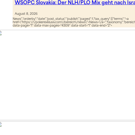
WSOPC Slovakia: Der NLH/PLO Mix geht nach Isra
August 8, 2026
News","orderby":"date","post_status":"publish","paged":1,"tax_query":[{"terms":"<a
href=\"https:\/\/pokerexklusiv.com\/bereich\/news\">News<\/a>","taxonomy":"bereich",
data-page="1" data-max-pages="4309" data-start="1" data-end="2">