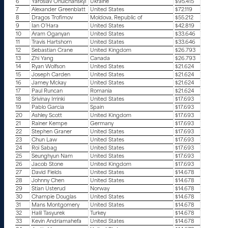
6
Yaroslav Ohulchanskyi
Ukraine
$95.415
7
Alexander Greenblatt
United States
$72.119
8
Dragos Trofimov
Moldova, Republic of
$55.212
9
Ian O’Hara
United States
$42.819
10
Aram Oganyan
United States
$33.646
11
Travis Hartshorn
United States
$33.646
12
Sebastian Crane
United Kingdom
$26.793
13
Zhi Yang
Canada
$26.793
14
Ryan Wolfson
United States
$21.624
15
Joseph Carden
United States
$21.624
16
Jamey Mckay
United States
$21.624
17
Paul Runcan
Romania
$21.624
18
Srivinay Irrinki
United States
$17.693
19
Pablo Garcia
Spain
$17.693
20
Ashley Scott
United Kingdom
$17.693
21
Rainer Kempe
Germany
$17.693
22
Stephen Graner
United States
$17.693
23
Chun Law
United States
$17.693
24
Roi Sabag
United States
$17.693
25
Seunghyun Nam
United States
$17.693
26
Jacob Stone
United Kingdom
$17.693
27
David Fields
United States
$14.678
28
Johnny Chen
United States
$14.678
29
Stian Usterud
Norway
$14.678
30
Champie Douglas
United States
$14.678
31
Mans Montgomery
United States
$14.678
32
Halil Tasyurek
Turkey
$14.678
33
Kevin Andriamahefa
United States
$14.678