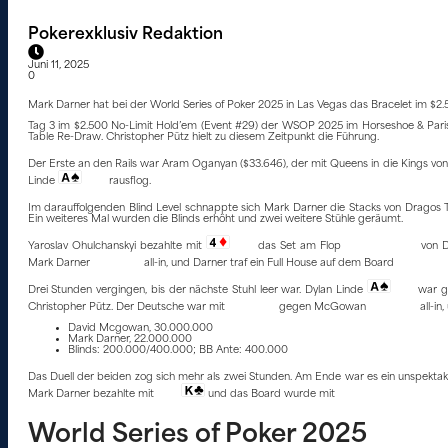
Pokerexklusiv Redaktion
Juni 11, 2025
0
Mark Darner hat bei der World Series of Poker 2025 in Las Vegas das Bracelet im $
Tag 3 im $2.500 No-Limit Hold’em (Event #29) der WSOP 2025 im Horseshoe & Paris La
Table Re-Draw. Christopher Pütz hielt zu diesem Zeitpunkt die Führung.
Der Erste an den Rails war Aram Oganyan ($33.646), der mit Queens in die Kings vo
Linde
rausflog.
Im darauffolgenden Blind Level schnappte sich Mark Darner die Stacks von Dragos T
Ein weiteres Mal wurden die Blinds erhöht und zwei weitere Stühle geräumt.
Yaroslav Ohulchanskyi bezahlte mit
das Set am Flop
von 
Mark Darner
all-in, und Darner traf ein Full House auf dem Board
Drei Stunden vergingen, bis der nächste Stuhl leer war. Dylan Linde
war g
Christopher Pütz. Der Deutsche war mit
gegen McGowan
all-i
David Mcgowan, 30.000.000
Mark Darner, 22.000.000
Blinds: 200.000/400.000; BB Ante: 400.000
Das Duell der beiden zog sich mehr als zwei Stunden. Am Ende war es ein unspektak
Mark Darner bezahlte mit
und das Board wurde mit
World Series of Poker 2025