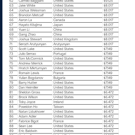
62
Camillo Baggiani
United States
$9.125
63
Jake White
United States
$8.017
64
Joshua Weissman
United States
$8.017
65
Brandon Metcalf
United States
$8.017
66
Aaron La
Canada
$8.017
67
Hayato Kitajima
Japan
$8.017
68
Yuan Li
China
$8.017
69
Gang Zhao
China
$8.017
70
Joshua Stewart
United Kingdom
$8.017
71
Serozh Arutyunyan
Arutyunyan
$8.017
72
Scott Lake
United States
$7.149
73
Julio Serrao
Portugal
$7.149
74
Tom McCormick
United States
$7.149
75
Andrew Merrick
United States
$7.149
76
Hratch Mkrtumyan
United States
$7.149
77
Romain Lewis
France
$7.149
78
Yulian Bogdanov
Bulgaria
$7.149
79
Barry Hutter
United States
$7.149
80
Dan Heimiller
United States
$7.149
81
Sheldon Gross
United States
$6.472
82
Brock Wilson
United States
$6.472
83
Toby Joyce
Ireland
$6.472
84
Poseidon Ho
Taiwan
$6.472
85
Natan Lidukhover
United States
$6.472
86
Adam Adler
United States
$6.472
87
Fabrice Bigot
France
$6.472
88
Sean Lee
United States
$6.472
89
Eric Baldwin
United States
$6.472