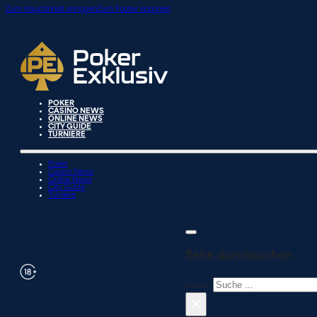
Zum Hauptinhalt springen
Zum Footer springen
POKER
CASINO NEWS
ONLINE NEWS
CITY GUIDE
TURNIERE
Poker
Casino News
Online News
City Guide
Turniere
Seite durchsuchen
Suchen
×