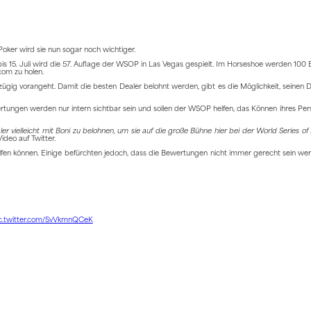
oker wird sie nun sogar noch wichtiger.
bis 15. Juli wird die 57. Auflage der WSOP in Las Vegas gespielt. Im Horseshoe werden 100 
com zu holen.
l zügig vorangeht. Damit die besten Dealer belohnt werden, gibt es die Möglichkeit, seinen D
ertungen werden nur intern sichtbar sein und sollen der WSOP helfen, das Können ihres Per
er vielleicht mit Boni zu belohnen, um sie auf die große Bühne hier bei der World Series of
Video auf Twitter.
helfen können. Einige befürchten jedoch, dass die Bewertungen nicht immer gerecht sein w
c.twitter.com/SvVkmnQCeK