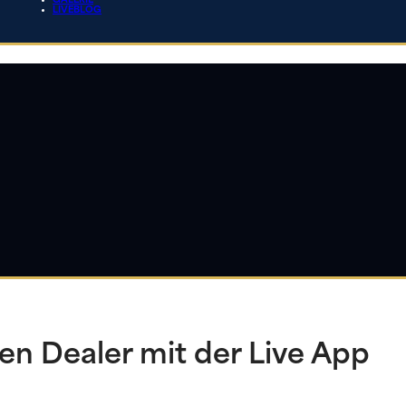
GALERIE
LIVEBLOG
n Dealer mit der Live App