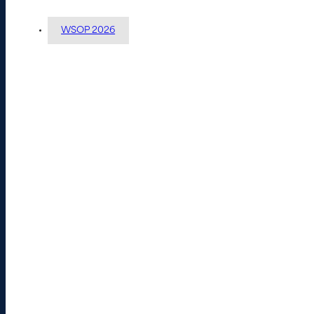
WSOP 2026