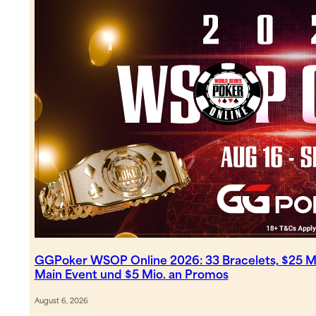
GGPoker WSOP Online 2026: 33 Bracelets, $25 Mi
Main Event und $5 Mio. an Promos
August 6, 2026