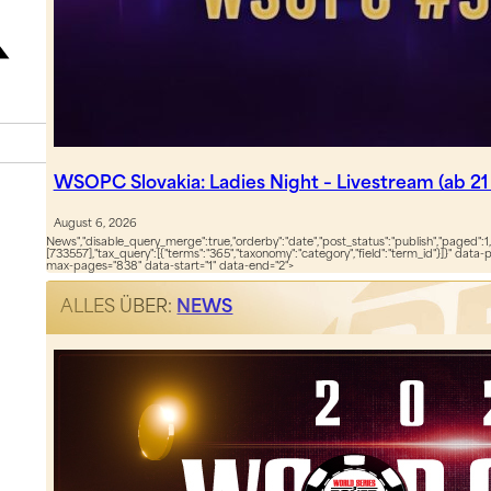
WSOPC Slovakia: Ladies Night – Livestream (ab 21
August 6, 2026
News","disable_query_merge":true,"orderby":"date","post_status":"publish","paged":1,
[733557],"tax_query":[{"terms":"365","taxonomy":"category","field":"term_id"}]}" data-
max-pages="838" data-start="1" data-end="2">
ALLES ÜBER:
NEWS