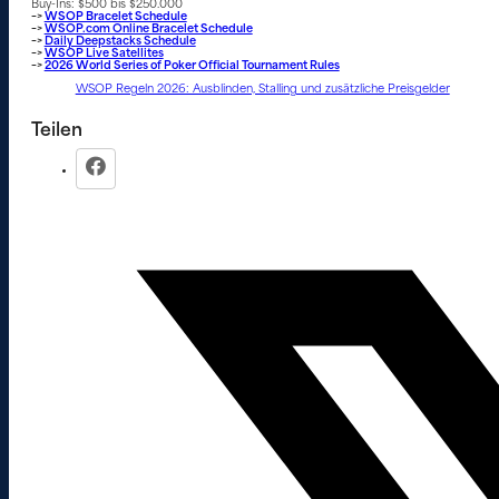
Buy-Ins: $500 bis $250.000
–>
WSOP Bracelet Schedule
–>
WSOP.com Online Bracelet Schedule
–>
Daily Deepstacks Schedule
–>
WSOP Live Satellites
–>
2026 World Series of Poker Official Tournament Rules
WSOP Regeln 2026: Ausblinden, Stalling und zusätzliche Preisgelder
Teilen