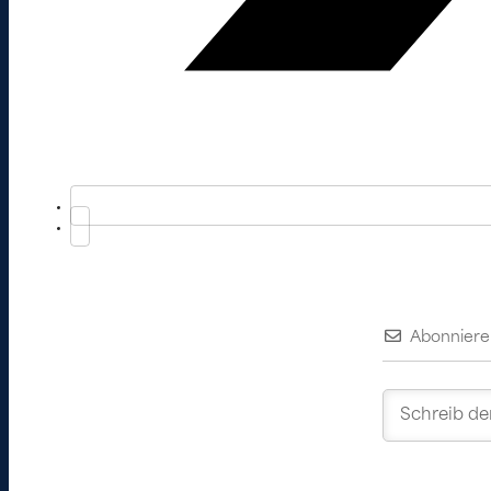
Abonniere