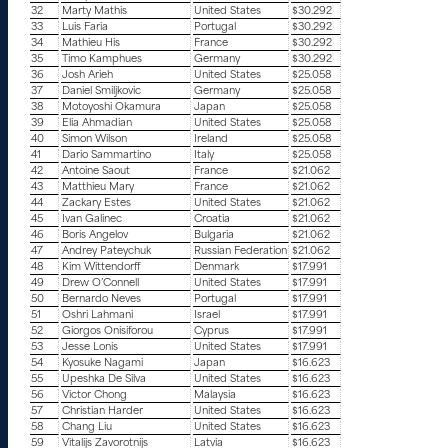
32
Marty Mathis
United States
$30.292
33
Luis Faria
Portugal
$30.292
34
Mathieu His
France
$30.292
35
Timo Kamphues
Germany
$30.292
36
Josh Arieh
United States
$25.058
37
Daniel Smiljkovic
Germany
$25.058
38
Motoyoshi Okamura
Japan
$25.058
39
Elia Ahmadian
United States
$25.058
40
Simon Wilson
Ireland
$25.058
41
Dario Sammartino
Italy
$25.058
42
Antoine Saout
France
$21.062
43
Matthieu Mary
France
$21.062
44
Zackary Estes
United States
$21.062
45
Ivan Galinec
Croatia
$21.062
46
Boris Angelov
Bulgaria
$21.062
47
Andrey Pateychuk
Russian Federation
$21.062
48
Kim Wittendorff
Denmark
$17.991
49
Drew O’Connell
United States
$17.991
50
Bernardo Neves
Portugal
$17.991
51
Oshri Lahmani
Israel
$17.991
52
Giorgos Onisiforou
Cyprus
$17.991
53
Jesse Lonis
United States
$17.991
54
Kyosuke Nagami
Japan
$16.623
55
Upeshka De Silva
United States
$16.623
56
Victor Chong
Malaysia
$16.623
57
Christian Harder
United States
$16.623
58
Chang Liu
United States
$16.623
59
Vitalijs Zavorotnijs
Latvia
$16.623