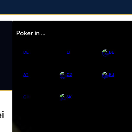
Poker in …
DE
LI
BE
AT
CZ
EU
CH
SK
i