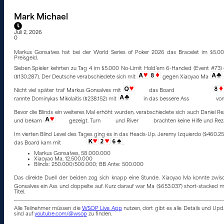
Mark Michael
Juli 2, 2026
0
Markus Gonsalves hat bei der World Series of Poker 2026 das Bracelet im $5.0
Preisgeld.
Sieben Spieler kehrten zu Tag 4 im $5.000 No-Limit Hold’em 6-Handed (Event #73) 
($130.287). Der Deutsche verabschiedete sich mit
gegen Xiaoyao Ma
Nicht viel später traf Markus Gonsalves mit
das Board
rannte Dominykas Mikolaitis ($238.152) mit
in das bessere Ass
von
Bevor die Blinds ein weiteres Mal erhöht wurden, verabschiedete sich auch Daniel Re
und bekam
gezeigt. Turn
und River
brachten keine Hilfe und Rez
Im vierten Blind Level des Tages ging es in das Heads-Up. Jeremy Izquierdo ($460.2
das Board kam mit
.
Markus Gonsalves, 58.000.000
Xiaoyao Ma, 12.500.000
Blinds: 250.000/500.000; BB Ante: 500.000
Das direkte Duell der beiden zog sich knapp eine Stunde. Xiaoyao Ma konnte zwis
Gonsalves ein Ass und doppelte auf. Kurz darauf war Ma ($653.037) short-stacked 
Titel.
Alle Teilnehmer müssen die
WSOP Live App
nutzen, dort gibt es alle Details und U
sind auf
youtube.com/@wsop
zu finden.