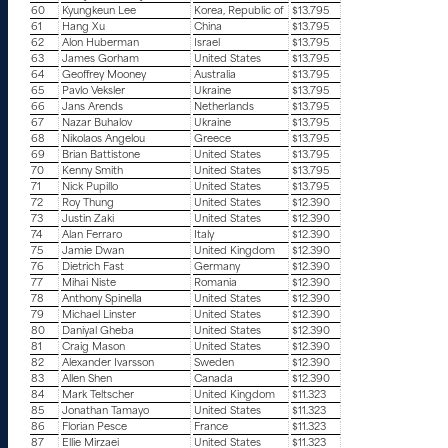
60
Kyungkeun Lee
Korea, Republic of
$13.795
61
Hang Xu
China
$13.795
62
Alon Huberman
Israel
$13.795
63
James Gorham
United States
$13.795
64
Geoffrey Mooney
Australia
$13.795
65
Pavlo Veksler
Ukraine
$13.795
66
Jans Arends
Netherlands
$13.795
67
Nazar Buhalov
Ukraine
$13.795
68
Nikolaos Angelou
Greece
$13.795
69
Brian Battistone
United States
$13.795
70
Kenny Smith
United States
$13.795
71
Nick Pupillo
United States
$13.795
72
Roy Thung
United States
$12.390
73
Justin Zaki
United States
$12.390
74
Alan Ferraro
Italy
$12.390
75
Jamie Dwan
United Kingdom
$12.390
76
Dietrich Fast
Germany
$12.390
77
Mihai Niste
Romania
$12.390
78
Anthony Spinella
United States
$12.390
79
Michael Linster
United States
$12.390
80
Daniyal Gheba
United States
$12.390
81
Craig Mason
United States
$12.390
82
Alexander Ivarsson
Sweden
$12.390
83
Allen Shen
Canada
$12.390
84
Mark Teltscher
United Kingdom
$11.323
85
Jonathan Tamayo
United States
$11.323
86
Florian Pesce
France
$11.323
87
Ellie Mirzaei
United States
$11.323