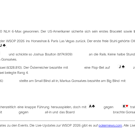
00 NLH 6-Max gewonnen. Der US-Amerikaner sicherte sich sein erstes Bracelet sowie 
der WSOP 2026 ins Horseshoe & Paris Las Vegas zurück. Der erste freie Stuhl gehörte Ol
.
und schickte so Joshua Boulton ($174.909)
an die Rails. Keine halbe Stun
 Gonsalves.
zaei ($328.810). Der Österreicher bezahlte mit
eine Flop-Bet auf
z
aei belegte Rang 4.
56)
stellte am Small Blind all-in, Markus Gonsalves bezahlte am Big Blind mit
chenzeitlich eine knappe Führung herausspielen, doch mit
gegen
tra
mit
gegen
all-in und das Board
brachte Gonsa
pdates zu den Events. Die Live-Updates zur WSOP 2026 gibt es auf
pokernews.com
. Alle Li