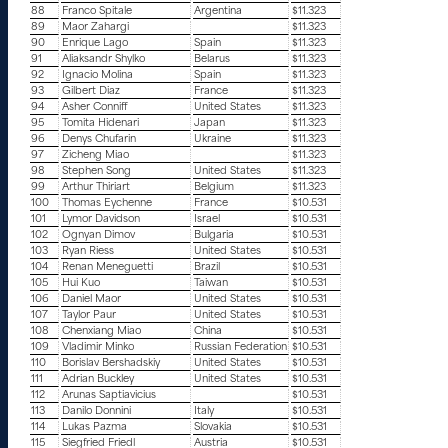
88
Franco Spitale
Argentina
$11.323
89
Maor Zahargi
$11.323
90
Enrique Lago
Spain
$11.323
91
Aliaksandr Shylko
Belarus
$11.323
92
Ignacio Molina
Spain
$11.323
93
Gilbert Diaz
France
$11.323
94
Asher Conniff
United States
$11.323
95
Tomita Hidenari
Japan
$11.323
96
Denys Chufarin
Ukraine
$11.323
97
Zicheng Miao
$11.323
98
Stephen Song
United States
$11.323
99
Arthur Thiriart
Belgium
$11.323
100
Thomas Eychenne
France
$10.531
101
Lymor Davidson
Israel
$10.531
102
Ognyan Dimov
Bulgaria
$10.531
103
Ryan Riess
United States
$10.531
104
Renan Meneguetti
Brazil
$10.531
105
Hui Kuo
Taiwan
$10.531
106
Daniel Maor
United States
$10.531
107
Taylor Paur
United States
$10.531
108
Chenxiang Miao
China
$10.531
109
Vladimir Minko
Russian Federation
$10.531
110
Borislav Bershadskiy
United States
$10.531
111
Adrian Buckley
United States
$10.531
112
Arunas Saptiavicius
$10.531
113
Danilo Donnini
Italy
$10.531
114
Lukas Pazma
Slovakia
$10.531
115
Siegfried Friedl
Austria
$10.531