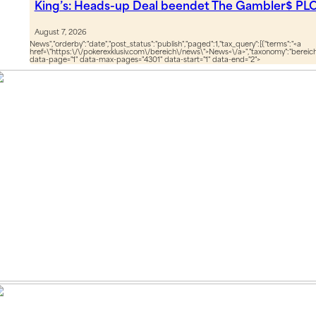
King’s: Heads-up Deal beendet The Gambler$ PL
August 7, 2026
News","orderby":"date","post_status":"publish","paged":1,"tax_query":[{"terms":"<a
href=\"https:\/\/pokerexklusiv.com\/bereich\/news\">News<\/a>","taxonomy":"bereich",
data-page="1" data-max-pages="4301" data-start="1" data-end="2">