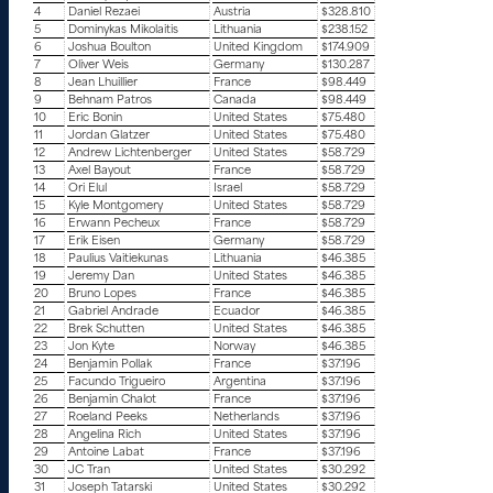
4
Daniel Rezaei
Austria
$328.810
5
Dominykas Mikolaitis
Lithuania
$238.152
6
Joshua Boulton
United Kingdom
$174.909
7
Oliver Weis
Germany
$130.287
8
Jean Lhuillier
France
$98.449
9
Behnam Patros
Canada
$98.449
10
Eric Bonin
United States
$75.480
11
Jordan Glatzer
United States
$75.480
12
Andrew Lichtenberger
United States
$58.729
13
Axel Bayout
France
$58.729
14
Ori Elul
Israel
$58.729
15
Kyle Montgomery
United States
$58.729
16
Erwann Pecheux
France
$58.729
17
Erik Eisen
Germany
$58.729
18
Paulius Vaitiekunas
Lithuania
$46.385
19
Jeremy Dan
United States
$46.385
20
Bruno Lopes
France
$46.385
21
Gabriel Andrade
Ecuador
$46.385
22
Brek Schutten
United States
$46.385
23
Jon Kyte
Norway
$46.385
24
Benjamin Pollak
France
$37.196
25
Facundo Trigueiro
Argentina
$37.196
26
Benjamin Chalot
France
$37.196
27
Roeland Peeks
Netherlands
$37.196
28
Angelina Rich
United States
$37.196
29
Antoine Labat
France
$37.196
30
JC Tran
United States
$30.292
31
Joseph Tatarski
United States
$30.292