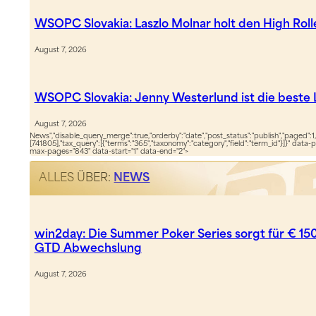
WSOPC Slovakia: Laszlo Molnar holt den High Roll
August 7, 2026
WSOPC Slovakia: Jenny Westerlund ist die beste 
August 7, 2026
News","disable_query_merge":true,"orderby":"date","post_status":"publish","paged":1,
[741805],"tax_query":[{"terms":"365","taxonomy":"category","field":"term_id"}]}" data-
max-pages="843" data-start="1" data-end="2">
ALLES ÜBER:
NEWS
win2day: Die Summer Poker Series sorgt für € 15
GTD Abwechslung
August 7, 2026