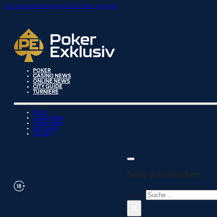
Zum Hauptinhalt springen
Zum Footer springen
POKER
CASINO NEWS
ONLINE NEWS
CITY GUIDE
TURNIERE
Poker
Casino News
Online News
City Guide
Turniere
Seite durchsuchen
Suchen
×