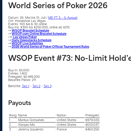
World Series of Poker 2026
Datum: 26. Mai bis 15. Juli /
ME FT 3. – 5. August
Ort: Horseshoe Las Vegas
Events: 100 live & 30 online
Buy-Ins: $300 bis $250.000, online ab $215
–>
WSOP Bracelet Schedule
–>
WSOP.com Online Bracelet Schedule
–>>
Las Vegas Poker
–>
Daily Deepstacks Schedule
–>
WSOP Live Satellites
–>
2026 World Series of Poker Official Tournament Rules
WSOP Event #73: No-Limit Hold
Buy-In: $5.000
Entries: 1.402
Preisgeld: $6.449.200
Bezahlte Plätze: 211
Berichte:
Tag 1
–
Tag 2
–
Tag 3
Payouts
Rang
Name
Nation
Preisgeld
1
Markus Gonsalves
United States
$979.655
2
Xiaoyao Ma
United States
$653.037
3
Jeremy Izquierdo
France
$460.256