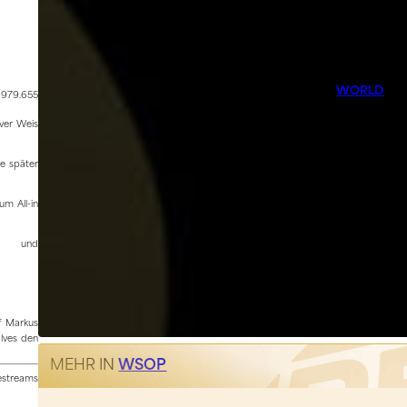
WORLD
$979.655
iver Weis
de später
um All-in
und
f Markus
lves den
MEHR IN
WSOP
vestreams