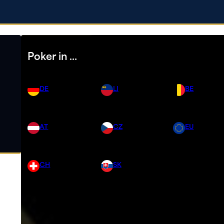
Poker in …
DE
LI
BE
AT
CZ
EU
CH
SK