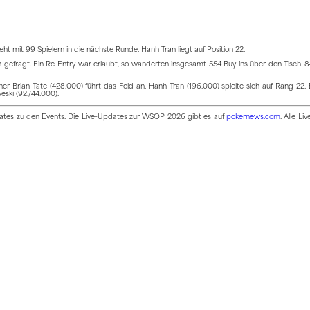
 mit 99 Spielern in die nächste Runde. Hanh Tran liegt auf Position 22.
fragt. Ein Re-Entry war erlaubt, so wanderten insgesamt 554 Buy-ins über den Tisch. 84
 Brian Tate (428.000) führt das Feld an, Hanh Tran (196.000) spielte sich auf Rang 22. 
eski (92./44.000).
pdates zu den Events. Die Live-Updates zur WSOP 2026 gibt es auf
pokernews.com
. Alle Li