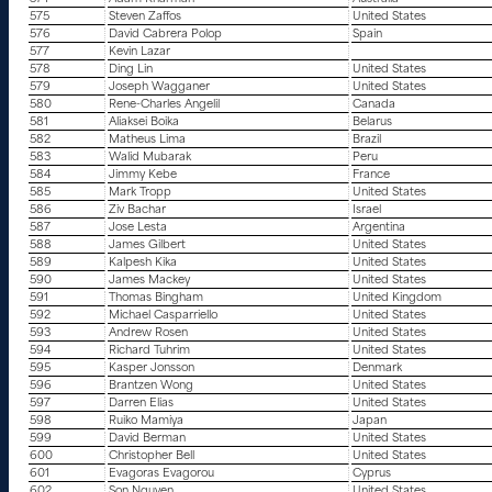
575
Steven Zaffos
United States
576
David Cabrera Polop
Spain
577
Kevin Lazar
578
Ding Lin
United States
579
Joseph Wagganer
United States
580
Rene-Charles Angelil
Canada
581
Aliaksei Boika
Belarus
582
Matheus Lima
Brazil
583
Walid Mubarak
Peru
584
Jimmy Kebe
France
585
Mark Tropp
United States
586
Ziv Bachar
Israel
587
Jose Lesta
Argentina
588
James Gilbert
United States
589
Kalpesh Kika
United States
590
James Mackey
United States
591
Thomas Bingham
United Kingdom
592
Michael Casparriello
United States
593
Andrew Rosen
United States
594
Richard Tuhrim
United States
595
Kasper Jonsson
Denmark
596
Brantzen Wong
United States
597
Darren Elias
United States
598
Ruiko Mamiya
Japan
599
David Berman
United States
600
Christopher Bell
United States
601
Evagoras Evagorou
Cyprus
602
Son Nguyen
United States