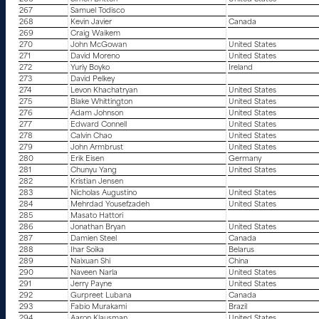
267
Samuel Todisco
268
Kevin Javier
Canada
269
Craig Waikem
270
John McGowan
United States
271
David Moreno
United States
272
Yuriy Boyko
Ireland
273
David Pelkey
274
Levon Khachatryan
United States
275
Blake Whittington
United States
276
Adam Johnson
United States
277
Edward Connell
United States
278
Calvin Chao
United States
279
John Armbrust
United States
280
Erik Eisen
Germany
281
Chunyu Yang
United States
282
Kristian Jensen
283
Nicholas Augustino
United States
284
Mehrdad Yousefzadeh
United States
285
Masato Hattori
286
Jonathan Bryan
United States
287
Damien Steel
Canada
288
Ihar Soika
Belarus
289
Naixuan Shi
China
290
Naveen Narla
United States
291
Jerry Payne
United States
292
Gurpreet Lubana
Canada
293
Fabio Murakami
Brazil
294
Aaron Klausman
United States