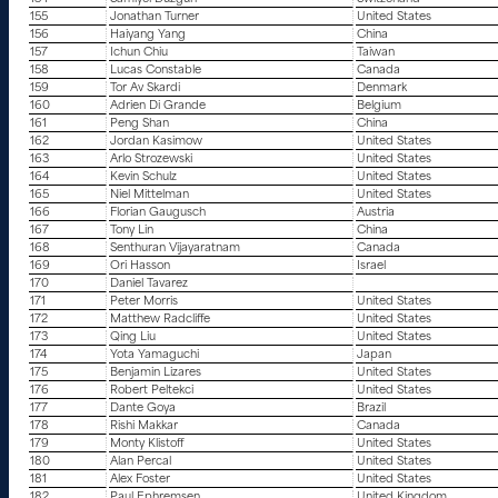
155
Jonathan Turner
United States
156
Haiyang Yang
China
157
Ichun Chiu
Taiwan
158
Lucas Constable
Canada
159
Tor Av Skardi
Denmark
160
Adrien Di Grande
Belgium
161
Peng Shan
China
162
Jordan Kasimow
United States
163
Arlo Strozewski
United States
164
Kevin Schulz
United States
165
Niel Mittelman
United States
166
Florian Gaugusch
Austria
167
Tony Lin
China
168
Senthuran Vijayaratnam
Canada
169
Ori Hasson
Israel
170
Daniel Tavarez
171
Peter Morris
United States
172
Matthew Radcliffe
United States
173
Qing Liu
United States
174
Yota Yamaguchi
Japan
175
Benjamin Lizares
United States
176
Robert Peltekci
United States
177
Dante Goya
Brazil
178
Rishi Makkar
Canada
179
Monty Klistoff
United States
180
Alan Percal
United States
181
Alex Foster
United States
182
Paul Ephremsen
United Kingdom