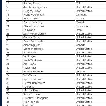
15
Jinrong Zhang
China
16
Jacob Baumgartner
United States
17
Gregory Brown
United States
18
Freddy Oexemann
Germany
19
Antonin Hays
France
20
Garett Maybery
Canada
21
Zhaken Seitbekov
Kazakhstan
22
Tal Noach
Israel
23
Zarik Megerdichian
United States
24
George Yutuc
United States
25
Aaron Mermelstein
United States
26
Albert Nguyen
Canada
27
Brandon Hamlet
United States
28
Isaac Baron
United States
29
Vy Nguyen
United States
30
Noah Workman
United States
31
Alex Foxen
United States
32
Taylor Paur
United States
33
Roman Rogovskyi
Ukraine
34
Will Givens
United States
35
Ryan Zickefoose
United States
36
Darren Rabinowitz
United States
37
Kyle Smith
United States
38
Michael Renna
United States
39
Kenneth Hirose
United States
40
Timothy O’Donoghue
United States
41
Ryan Franklin
United States
42
Chi Chen
United States