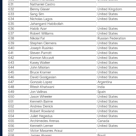
631
Nathaniel Castro
632
Benny Glaser
United Kingdom
633
Sang Sim
United States
634
Nicholas Lagos
United States
635
Jahangard Habibollah
636
Habib Azar
United States
637
Robert Williams
United States
638
Nikolai Fal
Russian Federation
639
Stephen Clemens
United States
640
Joseph Rusinko
United States
641
Steven Parrott
United States
642
Kannon Mccavit
United States
643
Kasey Walker
United States
644
John Misirian
United States
645
Bruce Kramer
United States
646
David Goolgasian
United States
647
Gonzalo Lopez
Argentina
648
Ritesh Khatwani
India
649
Jon Vallinas
Spain
650
Jason Wheeler
United States
651
Kenneth Baime
United States
652
Andrew Denick
United States
653
Robert Rowland
United States
654
Juliet Hegedus
United States
655
Archimedes Arenas
Canada
656
Kenneth Lemer
United States
657
Victor Masanes Arauz
658
James Alvarez
Brazil