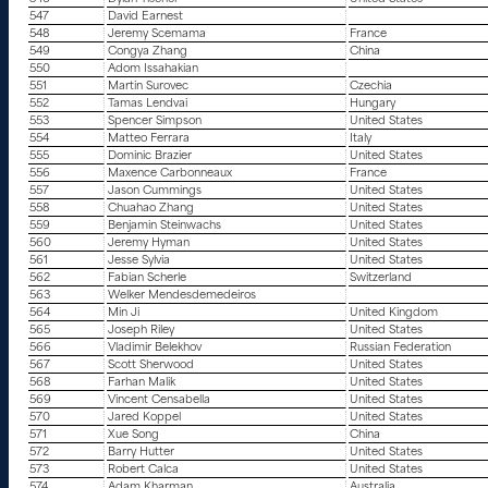
547
David Earnest
548
Jeremy Scemama
France
549
Congya Zhang
China
550
Adom Issahakian
551
Martin Surovec
Czechia
552
Tamas Lendvai
Hungary
553
Spencer Simpson
United States
554
Matteo Ferrara
Italy
555
Dominic Brazier
United States
556
Maxence Carbonneaux
France
557
Jason Cummings
United States
558
Chuahao Zhang
United States
559
Benjamin Steinwachs
United States
560
Jeremy Hyman
United States
561
Jesse Sylvia
United States
562
Fabian Scherle
Switzerland
563
Welker Mendesdemedeiros
564
Min Ji
United Kingdom
565
Joseph Riley
United States
566
Vladimir Belekhov
Russian Federation
567
Scott Sherwood
United States
568
Farhan Malik
United States
569
Vincent Censabella
United States
570
Jared Koppel
United States
571
Xue Song
China
572
Barry Hutter
United States
573
Robert Calca
United States
574
Adam Kharman
Australia