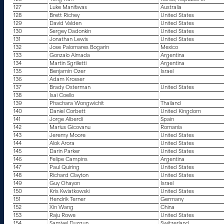
127
Luke Manifavas
Australia
128
Brett Richey
United States
129
David Valden
United States
130
Sergey Dadonkin
United States
131
Jonathan Lewis
United States
132
Jose Palomares Bogarin
Mexico
133
Gonzalo Almada
Argentina
134
Martin Sgrilletti
Argentina
135
Benjamin Ozer
Israel
136
Adam Krosser
137
Brady Osterman
United States
138
Isai Coello
139
Phachara Wongwichit
Thailand
140
Daniel Corbett
United Kingdom
141
Jorge Alberdi
Spain
142
Marius Gicovanu
Romania
143
Jeremy Moore
United States
144
Alok Arora
United States
145
Darin Parker
United States
146
Felipe Campins
Argentina
147
Paul Quiring
United States
148
Richard Clayton
United States
149
Guy Ohayon
Israel
150
Kris Kwiatkowski
United States
151
Hendrik Terner
Germany
152
Xin Wang
China
153
Raju Rowe
United States
154
Samiyel Duzgun
Switzerland