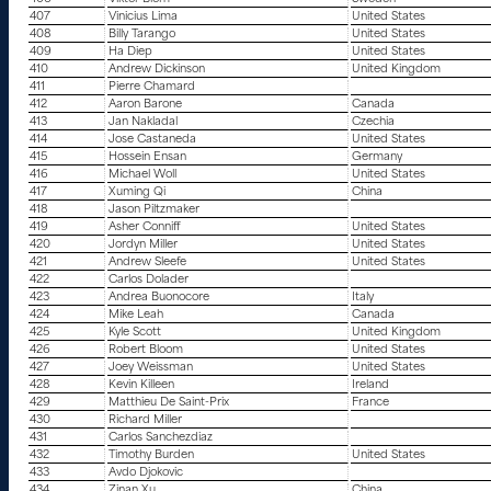
407
Vinicius Lima
United States
408
Billy Tarango
United States
409
Ha Diep
United States
410
Andrew Dickinson
United Kingdom
411
Pierre Chamard
412
Aaron Barone
Canada
413
Jan Nakladal
Czechia
414
Jose Castaneda
United States
415
Hossein Ensan
Germany
416
Michael Woll
United States
417
Xuming Qi
China
418
Jason Piltzmaker
419
Asher Conniff
United States
420
Jordyn Miller
United States
421
Andrew Sleefe
United States
422
Carlos Dolader
423
Andrea Buonocore
Italy
424
Mike Leah
Canada
425
Kyle Scott
United Kingdom
426
Robert Bloom
United States
427
Joey Weissman
United States
428
Kevin Killeen
Ireland
429
Matthieu De Saint-Prix
France
430
Richard Miller
431
Carlos Sanchezdiaz
432
Timothy Burden
United States
433
Avdo Djokovic
434
Zinan Xu
China