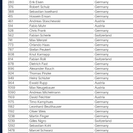
280
Erik Eisen
Germany
376
Robert Schulz
Germany
388
Sebastian Isselhard
Germany
415
Hossein Ensan
Germany
461
Andreas Staschewski
Austria
514
Fabio Muhr
Austria
528
Chris Frank
Germany
562
Fabian Scherle
Switzerland
741
Max Menzel
Germany
773
Orlando Haas
Germany
787
Stefan Peukert
Germany
808
Knut Karnapp
Germany
814
Fabian Rolli
Switzerland
878
Dietrich Fast
Germany
896
Alexander Rauch
Germany
924
Thomas Pinzke
Germany
949
Heinz Schluter
Germany
964
Ewald Rupp
Austria
1059
Max Neugebauer
Austria
1090
Andreas Michelmann
Germany
1169
David Feichter
Austria
1175
Timo Kamphues
Germany
1182
Leonhard Beutlhauser
Germany
1192
Oliver Weis
Germany
1238
Martin Finger
Germany
1239
Gilles Nigro
Switzerland
1292
Sebastian Kohl
Germany
1478
Marcel Schwarz
Germany