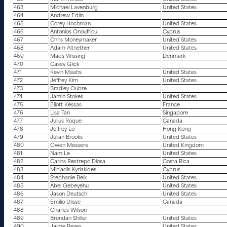
463
Michael Lavenburg
United States
464
Andrew Edlin
465
Corey Hochman
United States
466
Antonios Onoufriou
Cyprus
467
Chris Moneymaker
United States
468
Adam Altnether
United States
469
Mads Wissing
Denmark
470
Casey Glick
471
Kevin Maahs
United States
472
Jeffrey Kim
United States
473
Bradley Oubre
474
Jamin Stokes
United States
475
Eliott Kessas
France
476
Lisa Tan
Singapore
477
Julius Roque
Canada
478
Jeffrey Lo
Hong Kong
479
Julian Brooks
United States
480
Owen Messere
United Kingdom
481
Nam Le
United States
482
Carlos Restrepo Diosa
Costa Rica
483
Miltiadis Kyriakides
Cyprus
484
Stephanie Belk
United States
485
Abel Gebeyehu
United States
486
Jason Deutsch
United States
487
Emilio Ulisse
Canada
488
Charles Wilson
489
Brendan Shiller
United States
490
Jaime Reyes
United States