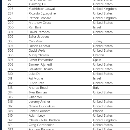
295
Xiaofeng Hu
United States
296
Yudhishter Jaswal
United Kingdom
297
Ricardo Eyzaguirre
United States
298
Patrick Leonard
United Kingdom
299
Matthew Gross
United States
300
Ran Ilani
Israel
301
David Paredes
United States
302
Sailor Jacques
303
Can Miral
Turkey
304
Dennis Saneski
United States
305
David Wells
United States
306
Matej Chmelo
Czechia
307
Javier Fernandez
Spain
308
Sameer Aljanedi
United States
309
Salvatore Dicarlo
United States
310
Luke Do
United States
311
Asi Moshe
Israel
312
Justin Tran
United States
313
Andrea Rocci
Italy
314
Tyler Reiman
United States
315
Chao Wu
316
Jeremy Ansher
United States
317
Gnana Duddukuru
United States
318
Johan Guilbert
France
319
Adam Levy
United States
320
Claudiu-Mihai Burlacu
United Kingdom
321
Greg Garabedian
United States
322
Andrew Robinson
United States