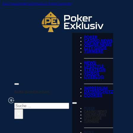
Zum Hauptinhalt springen
Zum Footer springen
POKER
CASINO NEWS
ONLINE NEWS
CITY GUIDE
TURNIERE
NEWS
LIFESTYLE
STRATEGIE
VIDEOS
LIVEBLOG
IMPRESSUM
Seite durchsuchen
DATENSCHUTZ
COOKIES
Suchen
POKER
×
CASINO NEWS
ONLINE NEWS
CITY GUIDE
TURNIERE
NEWS