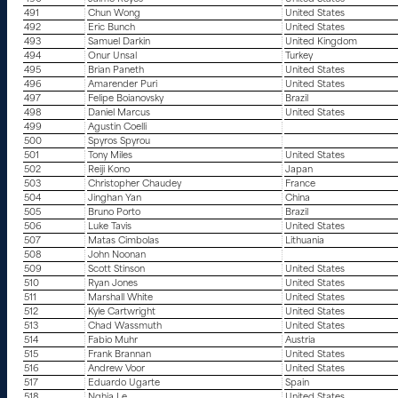
491
Chun Wong
United States
492
Eric Bunch
United States
493
Samuel Darkin
United Kingdom
494
Onur Unsal
Turkey
495
Brian Paneth
United States
496
Amarender Puri
United States
497
Felipe Boianovsky
Brazil
498
Daniel Marcus
United States
499
Agustin Coelli
500
Spyros Spyrou
501
Tony Miles
United States
502
Reiji Kono
Japan
503
Christopher Chaudey
France
504
Jinghan Yan
China
505
Bruno Porto
Brazil
506
Luke Tavis
United States
507
Matas Cimbolas
Lithuania
508
John Noonan
509
Scott Stinson
United States
510
Ryan Jones
United States
511
Marshall White
United States
512
Kyle Cartwright
United States
513
Chad Wassmuth
United States
514
Fabio Muhr
Austria
515
Frank Brannan
United States
516
Andrew Voor
United States
517
Eduardo Ugarte
Spain
518
Nghia Le
United States