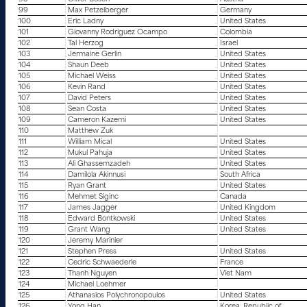
99
Max Petzelberger
Germany
100
Eric Ladny
United States
101
Giovanny Rodriguez Ocampo
Colombia
102
Tal Herzog
Israel
103
Jermaine Gerlin
United States
104
Shaun Deeb
United States
105
Michael Weiss
United States
106
Kevin Rand
United States
107
David Peters
United States
108
Sean Costa
United States
109
Cameron Kazemi
United States
110
Matthew Zuk
111
William Mical
United States
112
Mukul Pahuja
United States
113
Ali Ghassemzadeh
United States
114
Damilola Akinnusi
South Africa
115
Ryan Grant
United States
116
Mehmet Siginc
Canada
117
James Jagger
United Kingdom
118
Edward Bontkowski
United States
119
Grant Wang
United States
120
Jeremy Marinier
121
Stephen Press
United States
122
Cedric Schwaederle
France
123
Thanh Nguyen
Viet Nam
124
Michael Loehmer
125
Athanasios Polychronopoulos
United States
126
Yong Han
Korea, Republic of