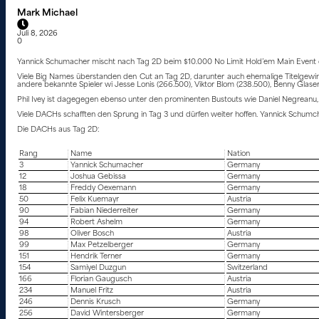
Mark Michael
Juli 8, 2026
0
Yannick Schumacher mischt nach Tag 2D beim $10.000 No Limit Hold’em Main Event d
Viele Big Names überstanden den Cut an Tag 2D, darunter auch ehemalige Titelgewin
andere bekannte Spieler wi Jesse Lonis (266.500), Viktor Blom (238.500), Benny Glaser
Phil Ivey ist dagegegen ebenso unter den prominenten Bustouts wie Daniel Negreanu,
Viele DACHs schafften den Sprung in Tag 3 und dürfen weiter hoffen. Yannick Schumch
Die DACHs aus Tag 2D:
Rang
Name
Nation
3
Yannick Schumacher
Germany
12
Joshua Gebissa
Germany
18
Freddy Oexemann
Germany
50
Felix Kuemayr
Austria
90
Fabian Niederreiter
Germany
94
Robert Ashelm
Germany
98
Oliver Bosch
Austria
99
Max Petzelberger
Germany
151
Hendrik Terner
Germany
154
Samiyel Duzgun
Switzerland
166
Florian Gaugusch
Austria
234
Manuel Fritz
Austria
246
Dennis Krusch
Germany
256
David Wintersberger
Germany