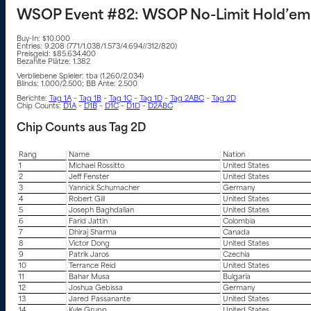
WSOP Event #82: WSOP No-Limit Hold’em
Buy-In: $10.000
Entries: 9.208 (771/1.038/1.573/4.694//312/820)
Preisgeld: $85.634.400
Bezahlte Plätze: 1.382
Verbliebene Spieler: tba (1.260/2.034)
Blinds: 1.000/2.500; BB Ante: 2.500
Berichte:
Tag 1A
–
Tag 1B
–
Tag 1C
–
Tag 1D
–
Tag 2ABC
–
Tag 2D
Chip Counts:
D1A
–
D1B
–
D1C
–
D1D
–
D2ABC
Chip Counts aus Tag 2D
Rang
Name
Nation
1
Michael Rossitto
United States
2
Jeff Fenster
United States
3
Yannick Schumacher
Germany
4
Robert Gill
United States
5
Joseph Baghdalian
United States
6
Farid Jattin
Colombia
7
Dhiraj Sharma
Canada
8
Victor Dong
United States
9
Patrik Jaros
Czechia
10
Terrance Reid
United States
11
Bahar Musa
Bulgaria
12
Joshua Gebissa
Germany
13
Jared Passanante
United States
14
Kyle Grupp
United States