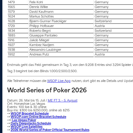
1479
Felix Kohl
Germany
1565
Dennis Wilke
Germany
1579
David Kaufmann
Germany
1624
Markus Schottes
Germany
1628
Bjoern-Gunnar Flueckiger
Switzerland
1729
Philipp Hofbauer
Austria
1834
Roberto Begni
Switzerland
1885
Giuseppe Pantaleo
Germany
1916
Jakob Miegel
Germany
1927
Kambez Nadjem
Germany
1938
Alessandro Laubinger
Germany
1952
Andreas Putz
Austria
Erstmals geht das Feld gemeinsam in Tag 3, von den 9.208 Entries sind 3.294 Spieler ü
Tag 3 beginnt bei den Blinds 1.000/2.500/2.500.
Alle Teilnehmer müssen die
WSOP Live App
nutzen, dort gibt es alle Details und Upd
World Series of Poker 2026
Datum: 26. Mai bis 15. Juli /
ME FT 3. – 5. August
Ort: Horseshoe Las Vegas
Events: 100 live & 30 online
Buy-Ins: $300 bis $250.000, online ab $215
–>
WSOP Bracelet Schedule
–>
WSOP.com Online Bracelet Schedule
–>>
Las Vegas Poker
–>
Daily Deepstacks Schedule
–>
WSOP Live Satellites
–>
2026 World Series of Poker Official Tournament Rules