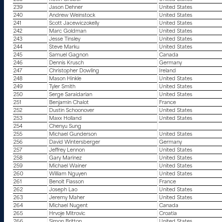
239
Jason Dehner
United States
240
Andrew Weinstock
United States
241
Scott Jacewiczokelly
United States
242
Marc Goldman
United States
243
Jesse Tinsley
United States
244
Steve Marku
United States
245
Samuel Gagnon
Canada
246
Dennis Krusch
Germany
247
Christopher Dowling
Ireland
248
Mason Hinkle
United States
249
Tyler Smith
United States
250
Serge Saraidarian
United States
251
Benjamin Chalot
France
252
Dustin Schoonover
United States
253
Maxx Holland
United States
254
Chenyu Sung
255
Michael Gunderson
United States
256
David Wintersberger
Germany
257
Jeffrey Lennon
United States
258
Gary Marinez
United States
259
Michael Wainer
United States
260
William Nguyen
United States
261
Benoit Fiasson
France
262
Joseph Lao
United States
263
Jeremy Maher
United States
264
Michael Nugent
Canada
265
Hrvoje Mitrovic
Croatia
266
Simon Britton
United States