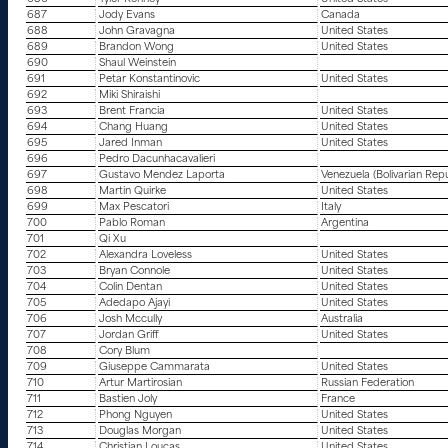
687
Jody Evans
Canada
688
John Gravagna
United States
689
Brandon Wong
United States
690
Shaul Weinstein
691
Petar Konstantinovic
United States
692
Miki Shiraishi
693
Brent Francia
United States
694
Chang Huang
United States
695
Jared Inman
United States
696
Pedro Dacunhacavalieri
697
Gustavo Mendez Laporta
Venezuela (Bolivarian Repu
698
Martin Quirke
United States
699
Max Pescatori
Italy
700
Pablo Roman
Argentina
701
Qi Xu
702
Alexandra Loveless
United States
703
Bryan Connole
United States
704
Colin Dentan
United States
705
Adedapo Ajayi
United States
706
Josh Mccully
Australia
707
Jordan Griff
United States
708
Cory Blum
709
Giuseppe Cammarata
United States
710
Artur Martirosian
Russian Federation
711
Bastien Joly
France
712
Phong Nguyen
United States
713
Douglas Morgan
United States
714
Christian Loucas
United States