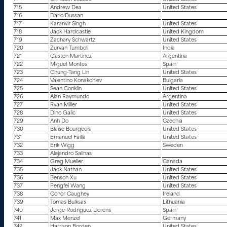
715
Andrew Dea
United States
716
Dario Dussan
717
Karanvir Singh
United States
718
Jack Hardcastle
United Kingdom
719
Zachary Schwartz
United States
720
Zurvan Tumboli
India
721
Gaston Martinez
Argentina
722
Miguel Montes
Spain
723
Chung-Tang Lin
United States
724
Valentino Konakchiev
Bulgaria
725
Sean Conklin
United States
726
Alan Raymundo
Argentina
727
Ryan Miller
United States
728
Dino Galic
United States
729
Anh Do
Czechia
730
Blaise Bourgeois
United States
731
Emanuel Failla
United States
732
Erik Wigg
Sweden
733
Alejandro Salinas
734
Greg Mueller
Canada
735
Jack Nathan
United States
736
Benson Xu
United States
737
Pengfei Wang
United States
738
Conor Caughey
Ireland
739
Tomas Bulksas
Lithuania
740
Jorge Rodriguez Llorens
Spain
741
Max Menzel
Germany
742
Harrison Borden
United States