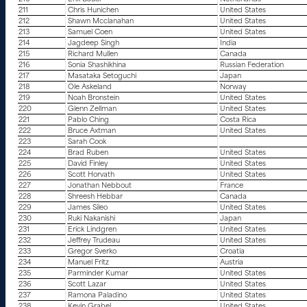
211
Chris Hunichen
United States
212
Shawn Mcclanahan
United States
213
Samuel Coen
United States
214
Jagdeep Singh
India
215
Richard Mullen
Canada
216
Sonia Shashikhina
Russian Federation
217
Masataka Setoguchi
Japan
218
Ole Askeland
Norway
219
Noah Bronstein
United States
220
Glenn Zellman
United States
221
Pablo Ching
Costa Rica
222
Bruce Axtman
United States
223
Sarah Cook
224
Brad Ruben
United States
225
David Finley
United States
226
Scott Horvath
United States
227
Jonathan Nebbout
France
228
Shreesh Hebbar
Canada
229
James Sileo
United States
230
Ruki Nakanishi
Japan
231
Erick Lindgren
United States
232
Jeffrey Trudeau
United States
233
Gregor Sverko
Croatia
234
Manuel Fritz
Austria
235
Parminder Kumar
United States
236
Scott Lazar
United States
237
Ramona Paladino
United States
238
Kevin Grabel
United States