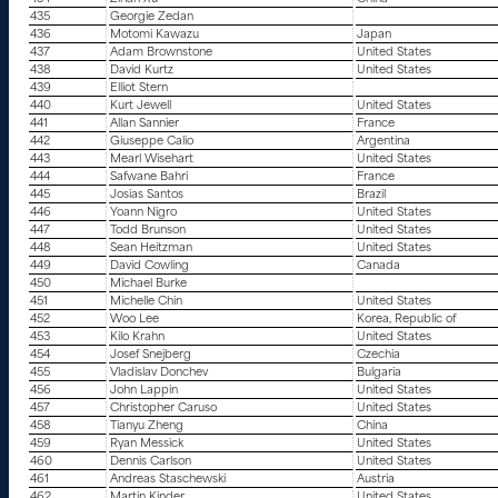
435
Georgie Zedan
436
Motomi Kawazu
Japan
437
Adam Brownstone
United States
438
David Kurtz
United States
439
Elliot Stern
440
Kurt Jewell
United States
441
Allan Sannier
France
442
Giuseppe Calio
Argentina
443
Mearl Wisehart
United States
444
Safwane Bahri
France
445
Josias Santos
Brazil
446
Yoann Nigro
United States
447
Todd Brunson
United States
448
Sean Heitzman
United States
449
David Cowling
Canada
450
Michael Burke
451
Michelle Chin
United States
452
Woo Lee
Korea, Republic of
453
Kilo Krahn
United States
454
Josef Snejberg
Czechia
455
Vladislav Donchev
Bulgaria
456
John Lappin
United States
457
Christopher Caruso
United States
458
Tianyu Zheng
China
459
Ryan Messick
United States
460
Dennis Carlson
United States
461
Andreas Staschewski
Austria
462
Martin Kinder
United States