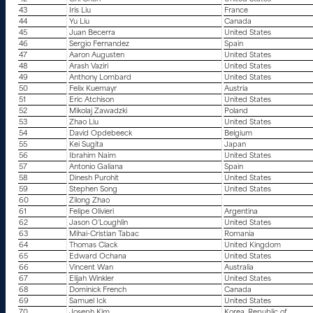
43
Iris Liu
France
44
Yu Liu
Canada
45
Juan Becerra
United States
46
Sergio Fernandez
Spain
47
Aaron Augusten
United States
48
Arash Vaziri
United States
49
Anthony Lombard
United States
50
Felix Kuemayr
Austria
51
Eric Atchison
United States
52
Mikolaj Zawadzki
Poland
53
Zhao Liu
United States
54
David Opdebeeck
Belgium
55
Kei Sugita
Japan
56
Ibrahim Naim
United States
57
Antonio Galiana
Spain
58
Dinesh Purohit
United States
59
Stephen Song
United States
60
Zilong Zhao
61
Felipe Olivieri
Argentina
62
Jason O’Loughlin
United States
63
Mihai-Cristian Tabac
Romania
64
Thomas Clack
United Kingdom
65
Edward Ochana
United States
66
Vincent Wan
Australia
67
Elijah Winkler
United States
68
Dominick French
Canada
69
Samuel Ick
United States
70
Joseph Kim
Korea, Republic of