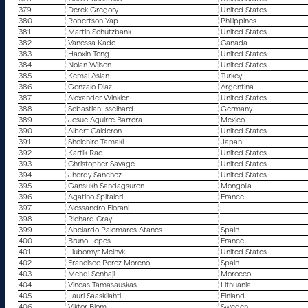
379
Derek Gregory
United States
380
Robertson Yap
Philippines
381
Martin Schutzbank
United States
382
Vanessa Kade
Canada
383
Haoxin Tong
United States
384
Nolan Wilson
United States
385
Kemal Aslan
Turkey
386
Gonzalo Diaz
Argentina
387
Alexander Winkler
United States
388
Sebastian Isselhard
Germany
389
Josue Aguirre Barrera
Mexico
390
Albert Calderon
United States
391
Shoichiro Tamaki
Japan
392
Kartik Rao
United States
393
Christopher Savage
United States
394
Jhordy Sanchez
United States
395
Gansukh Sandagsuren
Mongolia
396
Agatino Spitaleri
France
397
Alessandro Fiorani
398
Richard Cray
399
Abelardo Palomares Atanes
Spain
400
Bruno Lopes
France
401
Liubomyr Melnyk
United States
402
Francisco Perez Moreno
Spain
403
Mehdi Senhaji
Morocco
404
Vincas Tamasauskas
Lithuania
405
Lauri Saaskilahti
Finland
406
Viktor Blom
Sweden