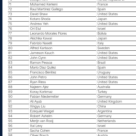
71
Mohamed Kerkeni
France
72
Raul Martinez Gallego
Spain
73
David Shaw
United States
74
Kotaro Shoda
Japan
75
Andrew Yeh
United States
76
Ori Elul
Israel
77
Leonardo Morales Flores
Bolivia
78
Akichika Kawai
Japan
79
Fabrizio Naselli
Italy
80
Alfred Karlsson
Sweden
81
Jameson Kauch
United States
82
John Cynn
United States
83
Ramon Pessoa
Brazil
84
Mario Diaz Quilez
Spain
85
Francisco Benitez
Uruguay
86
John Petro
United States
87
Ryan Riess
United States
88
Najeem Ajez
Australia
89
Koray Korkmaz
Turkey
90
Fabian Niederreiter
Germany
91
Ali Ayub
United Kingdom
92
Xingyu Liu
China
93
Ezequiel Waigel
Argentina
94
Robert Ashelm
Germany
95
Merijn van Rooij
Netherlands
96
Itai Levy
Israel
97
Sacha Cohen
France
98
Oliver Bosch
Austria