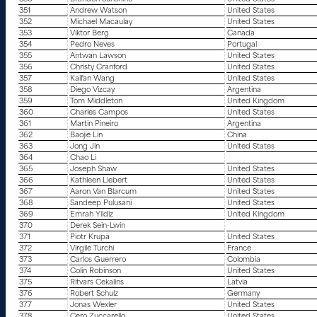
351
Andrew Watson
United States
352
Michael Macaulay
United States
353
Viktor Berg
Canada
354
Pedro Neves
Portugal
355
Antwan Lawson
United States
356
Christy Cranford
United States
357
Kaifan Wang
United States
358
Diego Vizcay
Argentina
359
Tom Middleton
United Kingdom
360
Charles Campos
United States
361
Martin Pineiro
Argentina
362
Baojie Lin
China
363
Jong Jin
United States
364
Chao Li
365
Joseph Shaw
United States
366
Kathleen Liebert
United States
367
Aaron Van Blarcum
United States
368
Sandeep Pulusani
United States
369
Emrah Yildiz
United Kingdom
370
Derek Sein-Lwin
371
Piotr Krupa
United States
372
Virgile Turchi
France
373
Carlos Guerrero
Colombia
374
Colin Robinson
United States
375
Ritvars Cekalins
Latvia
376
Robert Schulz
Germany
377
Jonas Wexler
United States
378
Cero Zuccarello
United States