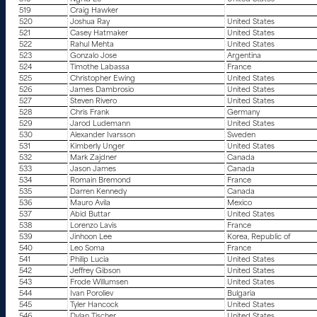
519
Craig Hawker
520
Joshua Ray
United States
521
Casey Hatmaker
United States
522
Rahul Mehta
United States
523
Gonzalo Jose
Argentina
524
Timothe Labassa
France
525
Christopher Ewing
United States
526
James Dambrosio
United States
527
Steven Rivero
United States
528
Chris Frank
Germany
529
Jarod Ludemann
United States
530
Alexander Ivarsson
Sweden
531
Kimberly Unger
United States
532
Mark Zajdner
Canada
533
Jason James
Canada
534
Romain Bremond
France
535
Darren Kennedy
Canada
536
Mauro Avila
Mexico
537
Abid Buttar
United States
538
Lorenzo Lavis
France
539
Jinhoon Lee
Korea, Republic of
540
Leo Soma
France
541
Philip Lucia
United States
542
Jeffrey Gibson
United States
543
Frode Willumsen
United States
544
Ivan Poroliev
Bulgaria
545
Tyler Hancock
United States
546
Dylan Tischer
United States