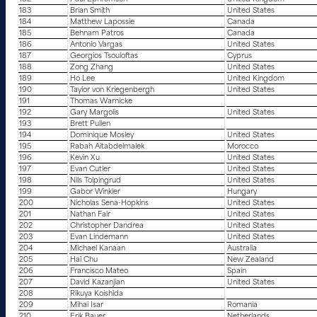
183
Brian Smith
United States
184
Matthew Lapossie
Canada
185
Behnam Patros
Canada
186
Antonio Vargas
United States
187
Georgios Tsouloftas
Cyprus
188
Zong Zhang
United States
189
Ho Lee
United Kingdom
190
Taylor von Kriegenbergh
United States
191
Thomas Warnicke
192
Gary Margolis
United States
193
Brett Pullen
194
Dominique Mosley
United States
195
Rabah Aitabdelmalek
Morocco
196
Kevin Xu
United States
197
Evan Cutler
United States
198
Nils Tolpingrud
United States
199
Gabor Winkler
Hungary
200
Nicholas Sena-Hopkins
United States
201
Nathan Fair
United States
202
Christopher Dandrea
United States
203
Evan Lindemann
United States
204
Michael Kanaan
Australia
205
Hai Chu
New Zealand
206
Francisco Mateo
Spain
207
David Kazanjian
United States
208
Rikuya Koishida
209
Mihai Isar
Romania
210
Erik Bauer
Netherlands