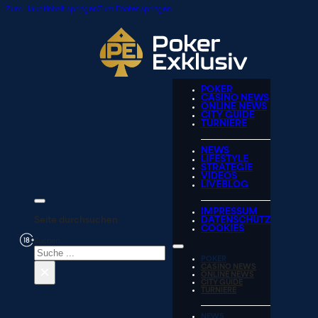
Zum Hauptinhalt springen
Zum Footer springen
POKER
CASINO NEWS
ONLINE NEWS
CITY GUIDE
TURNIERE
NEWS
LIFESTYLE
STRATEGIE
VIDEOS
LIVEBLOG
IMPRESSUM
Seite durchsuchen
DATENSCHUTZ
COOKIES
Suchen
POKER
×
CASINO NEWS
ONLINE NEWS
CITY GUIDE
TURNIERE
NEWS