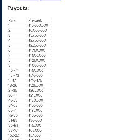
Payouts:
Rang
Preisgeld
1
$10.000.000
2
$6.000.000
3
$3.750.000
4
$2.750.000
5
$2.250.000
6
$1.750.000
7
$1.500.000
8
$1.250.000
9
$1.000.000
10 – 11
$750.000
12 – 13
$510.000
14-17
$410.475
18-26
$325.000
27-35
$265.000
36-44
$215.000
45-53
$180.000
54-62
$150.000
63-71
$125.000
72-80
$105.000
81-89
$90.000
90-98
$75.000
99-161
$65.000
162-224
$57.500