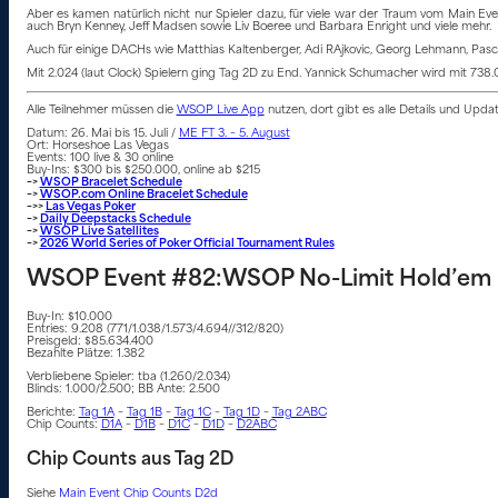
Aber es kamen natürlich nicht nur Spieler dazu, für viele war der Traum vom Main
auch Bryn Kenney, Jeff Madsen sowie Liv Boeree und Barbara Enright und viele mehr.
Auch für einige DACHs wie Matthias Kaltenberger, Adi RAjkovic, Georg Lehmann, Pascal
Mit 2.024 (laut Clock) Spielern ging Tag 2D zu End. Yannick Schumacher wird mit 738.0
Alle Teilnehmer müssen die
WSOP Live App
nutzen, dort gibt es alle Details und Upd
Datum: 26. Mai bis 15. Juli /
ME FT 3. – 5. August
Ort: Horseshoe Las Vegas
Events: 100 live & 30 online
Buy-Ins: $300 bis $250.000, online ab $215
–>
WSOP Bracelet Schedule
–>
WSOP.com Online Bracelet Schedule
–>>
Las Vegas Poker
–>
Daily Deepstacks Schedule
–>
WSOP Live Satellites
–>
2026 World Series of Poker Official Tournament Rules
WSOP Event #82:WSOP No-Limit Hold’em 
Buy-In: $10.000
Entries: 9.208 (771/1.038/1.573/4.694//312/820)
Preisgeld: $85.634.400
Bezahlte Plätze: 1.382
Verbliebene Spieler: tba (1.260/2.034)
Blinds: 1.000/2.500; BB Ante: 2.500
Berichte:
Tag 1A
–
Tag 1B
–
Tag 1C
–
Tag 1D
–
Tag 2ABC
Chip Counts:
D1A
–
D1B
–
D1C
–
D1D
–
D2ABC
Chip Counts aus Tag 2D
Siehe
Main Event Chip Counts D2d