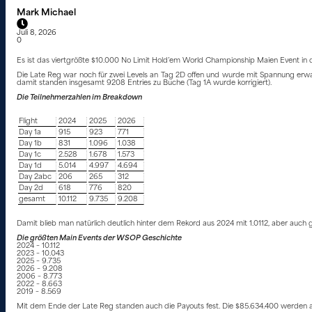
Mark Michael
Juli 8, 2026
0
Es ist das viertgrößte $10.000 No Limit Hold’em World Championship Maien Event in d
Die Late Reg war noch für zwei Levels an Tag 2D offen und wurde mit Spannung erwar
damit standen insgesamt 9208 Entries zu Buche (Tag 1A wurde korrigiert).
Die Teilnehmerzahlen im Breakdown
Flight
2024
2025
2026
Day 1a
915
923
771
Day 1b
831
1.096
1.038
Day 1c
2.528
1.678
1.573
Day 1d
5.014
4.997
4.694
Day 2abc
206
265
312
Day 2d
618
776
820
gesamt
10.112
9.735
9.208
Damit blieb man natürlich deutlich hinter dem Rekord aus 2024 mit 1.0112, aber auch 
Die größten Main Events der WSOP Geschichte
2024 – 10.112
2023 – 10.043
2025 – 9.735
2026 – 9.208
2006 – 8.773
2022 – 8.663
2019 – 8.569
Mit dem Ende der Late Reg standen auch die Payouts fest. Die $85.634.400 werden auf 1