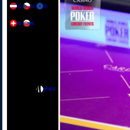
AT
CZ
EU
CH
SK
WORLD