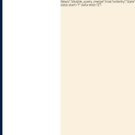
News","disable_query_merge":true,"orderby":"date","
data-start="1" data-end="2">