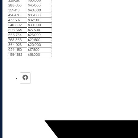
225-287
$50.000
288-350
$45.000
351-413
$40.000
414-476
$35.000
477-539
$32.500
540-602
$30.000
603-665
$27.500
666-764
$25.000
765-863
$22.500
864-923
$20.000
924-1150
$17.500
1151-1382
$15.000