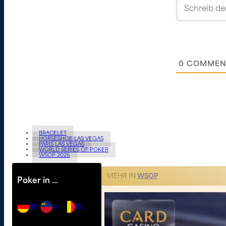
0
COMMEN
BRACELET
HORSESHOE LAS VEGAS
PARIS LAS VEGAS
WORLD SERIES OF POKER
WSOP 2026
MEHR IN
WSOP
Poker in …
DE
LI
BE