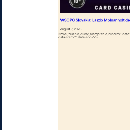
WSOPC Slovakia: Laszlo Molnar holt de
August 7, 2026
News","disable_query_merge":true,"orderby":"date","
data-start="1" data-end="2">