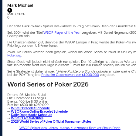
Mark Michael
Mai 8, 2026
0
Der erste Back-to-back Spieler des Jahres? In Prag hat Shaun Deeb den Grundstein für
Seit 2004 wird der Titel
WSOP Player of the Year
vergeben. Mit Daniel Negreanu (2004
Champion sein.
Die Chancen stehen gut, denn bei der WSOP Europe in Prag wurde der Poker-Pro zwe
Pkt.) liegt vor dem US-Amerikaner.
Zwei Live-Serien werden noch gespielt, wobei die World Series of Poker in Sin City m
Poker.org
.
Shaun Deeb will jedoch nicht einfach nur spielen. Der 40-Jährige hat sich das Wertu
fällt. Ich möchte nicht drei Tage in diesem Turnier für 150 Punkte spielen, die ich nie 
Seine Strategie ist daher simpel: “
Meine Punkte pro Stunde optimieren oder meine Chan
bei der POY-Rangliste
Preise im Gesamtwert von $1.000.000
vergeben.
World Series of Poker 2026
Datum: 26. Mai bis 15. Juli
Ort: Horseshoe Las Vegas
Events: 100 live & 30 online
Buy-Ins: $500 bis $250.000
–>
WSOP Bracelet Schedule
–>
WSOP.com Online Bracelet Schedule
–>
Daily Deepstacks Schedule
–>
WSOP Live Satellites
–>
2026 World Series of Poker Official Tournament Rules
WSOP Spieler des Jahres: Marius Kudzmanas führt vor Shaun Deeb