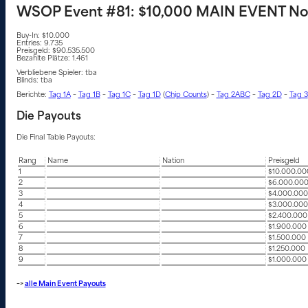
WSOP Event #81: $10,000 MAIN EVENT No-
Buy-In: $10.000
Entries: 9.735
Preisgeld: $90.535.500
Bezahlte Plätze: 1.461
Verbliebene Spieler: tba
Blinds: tba
Berichte:
Tag 1A
–
Tag 1B
–
Tag 1C
–
Tag 1D
(
Chip Counts
) –
Tag 2ABC
–
Tag 2D
–
Tag 3
Die Payouts
Die Final Table Payouts:
Rang
Name
Nation
Preisgeld
1
$10.000.00
2
$6.000.00
3
$4.000.000
4
$3.000.000
5
$2.400.000
6
$1.900.000
7
$1.500.000
8
$1.250.000
9
$1.000.000
–>
alle Main Event Payouts