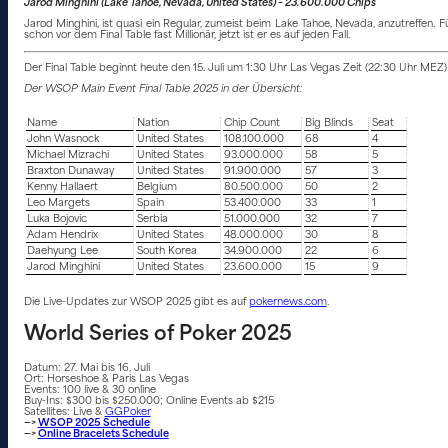
Jarod Minghini (Lake Tahoe, Nevada, United States) – 23.600.000 Chips
Jarod Minghini, ist quasi ein Regular, zumeist beim Lake Tahoe, Nevada, anzutreff
schon vor dem Final Table fast Millionär, jetzt ist er es auf jeden Fall.
Der Final Table beginnt heute den 15. Juli um 1:30 Uhr Las Vegas Zeit (22:30 Uhr MEZ). 
Der WSOP Main Event Final Table 2025 in der Übersicht:
Name
Nation
Chip Count
Big Blinds
Seat
John Wasnock
United States
108.100.000
68
4
Michael Mizrachi
United States
93.000.000
58
5
Braxton Dunaway
United States
91.900.000
57
3
Kenny Hallaert
Belgium
80.500.000
50
2
Leo Margets
Spain
53.400.000
33
1
Luka Bojovic
Serbia
51.000.000
32
7
Adam Hendrix
United States
48.000.000
30
8
Daehyung Lee
South Korea
34.900.000
22
6
Jarod Minghini
United States
23.600.000
15
9
Die Live-Updates zur WSOP 2025 gibt es auf
pokernews.com
.
World Series of Poker 2025
Datum: 27. Mai bis 16. Juli
Ort: Horseshoe & Paris Las Vegas
Events: 100 live & 30 online
Buy-Ins: $300 bis $250.000; Online Events ab $215
Satellites: Live &
GGPoker
—>
WSOP 2025 Schedule
—>
Online Bracelets Schedule