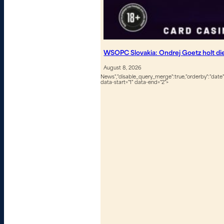
WSOPC Slovakia: Ondrej Goetz holt d
August 8, 2026
News","disable_query_merge":true,"orderby":"date","
data-start="1" data-end="2">