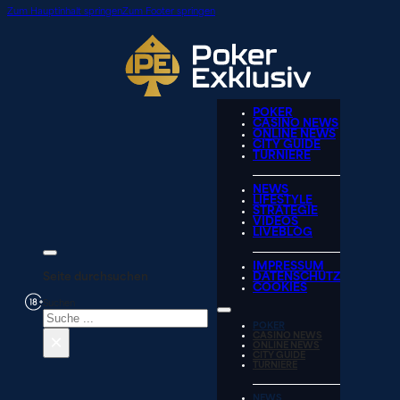
Zum Hauptinhalt springen
Zum Footer springen
POKER
CASINO NEWS
ONLINE NEWS
CITY GUIDE
TURNIERE
NEWS
LIFESTYLE
STRATEGIE
VIDEOS
LIVEBLOG
IMPRESSUM
Seite durchsuchen
DATENSCHUTZ
COOKIES
Suchen
POKER
×
CASINO NEWS
ONLINE NEWS
CITY GUIDE
TURNIERE
NEWS