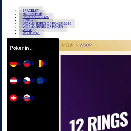
BRACELET
HORSESHOE
PARIS LAS VEGAS
POKER
WORLD SEIRES OF POKER 2025
WORLD SERIES OF POKER
WSOP
WSOP 2025
MEHR IN
WSOP
Poker in …
DE
LI
BE
AT
CZ
EU
CH
SK