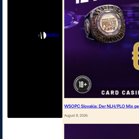
WORLD
WSOPC Slovakia: Der NLH/PLO Mix geh
August 8, 2026