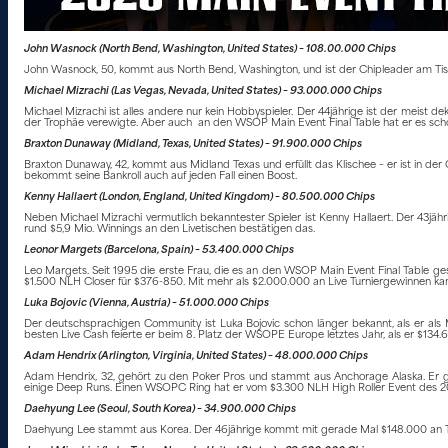
John Wasnock (North Bend, Washington, United States) – 108.00.000 Chips
John Wasnock, 50, kommt aus North Bend, Washington, und ist der Chipleader am Tisch.
Michael Mizrachi (Las Vegas, Nevada, United States) – 93.000.000 Chips
Michael Mizrachi ist alles andere nur kein Hobbyspieler. Der 44jährige ist der meist de
der Trophäe verewigte. Aber auch an den WSOP Main Event Final Table hat er es schon 
Braxton Dunaway (Midland, Texas, United States) – 91.900.000 Chips
Braxton Dunaway, 42, kommt aus Midland Texas und erfüllt das Klischee – er ist in der 
bekommt seine Bankroll auch auf jeden Fall einen Boost.
Kenny Hallaert (London, England, United Kingdom) – 80.500.000 Chips
Neben Michael Mizrachi vermutlich bekanntester Spieler ist Kenny Hallaert. Der 43jähri
rund $5,9 Mio. Winnings an den Livetischen bestätigen das.
Leonor Margets (Barcelona, Spain) – 53.400.000 Chips
Leo Margets. Seit 1995 die erste Frau, die es an den WSOP Main Event Final Table ges
$1.500 NLH Closer für $376-850. Mit mehr als $2.000.000 an Live Turniergewinnen kann 
Luka Bojovic (Vienna, Austria) – 51.000.000 Chips
Der deutschsprachigen Community ist Luka Bojovic schon länger bekannt, als er als 
besten Live Cash feierte er beim 8. Platz der WSOPE Europe letztes Jahr, als er $134.
Adam Hendrix (Arlington, Virginia, United States) – 48.000.000 Chips
Adam Hendrix, 32, gehört zu den Poker Pros und stammt aus Anchorage Alaska. Er g
einige Deep Runs. Einen WSOPC Ring hat er vom $3.300 NLH High Roller Event des 20
Daehyung Lee (Seoul, South Korea) – 34.900.000 Chips
Daehyung Lee stammt aus Korea. Der 46jährige kommt mit gerade Mal $148.000 an Turn