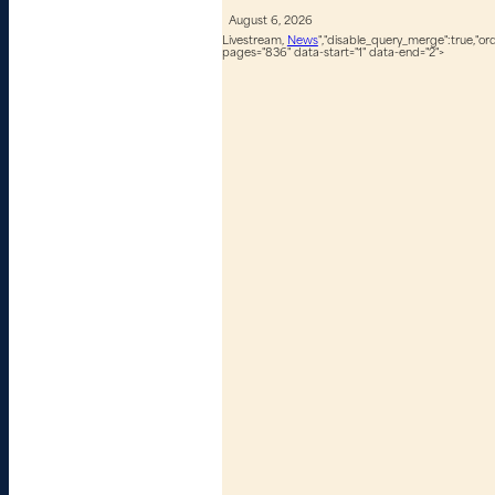
August 6, 2026
Livestream,
News
","disable_query_merge":true,"ord
pages="836" data-start="1" data-end="2">