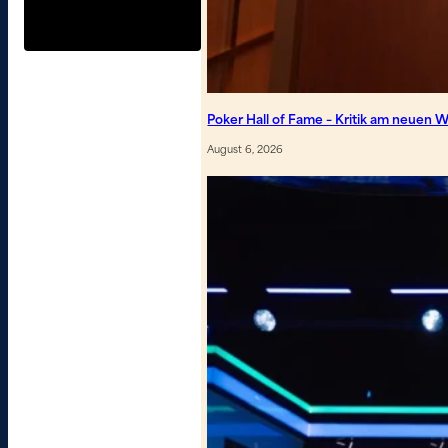
Poker Hall of Fame – Kritik am neuen 
August 6, 2026