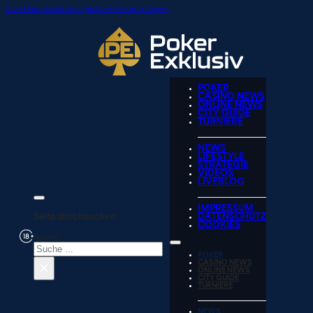
Zum Hauptinhalt springen
Zum Footer springen
POKER
CASINO NEWS
ONLINE NEWS
CITY GUIDE
TURNIERE
NEWS
LIFESTYLE
STRATEGIE
VIDEOS
LIVEBLOG
IMPRESSUM
Seite durchsuchen
DATENSCHUTZ
COOKIES
Suchen
POKER
×
CASINO NEWS
ONLINE NEWS
CITY GUIDE
TURNIERE
NEWS