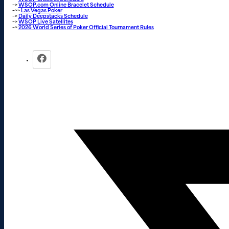
–>
WSOP.com Online Bracelet Schedule
–>>
Las Vegas Poker
–>
Daily Deepstacks Schedule
–>
WSOP Live Satellites
–>
2026 World Series of Poker Official Tournament Rules