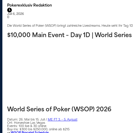
Pokerexklusiv Redaktion
Juli 6, 2026
0
Die World Series of Poker (WSOP) bringt zahlreiche Livestreams. Heute seht Ihr Tag 1D
$10,000 Main Event – Day 1D | World Series
World Series of Poker (WSOP) 2026
Datum: 26. Mai bis 15. Juli /
ME FT 3. – 5. August
Ort: Horseshoe Las Vegas
Events: 100 live & 30 online
Buy-Ins: $300 bis $250.000, online ab $215
–>
WSOP Bracelet Schedule