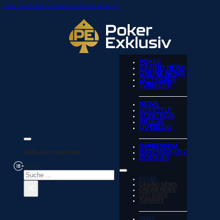
Zum Hauptinhalt springen
Zum Footer springen
POKER
CASINO NEWS
ONLINE NEWS
CITY GUIDE
TURNIERE
NEWS
LIFESTYLE
STRATEGIE
VIDEOS
LIVEBLOG
IMPRESSUM
Seite durchsuchen
DATENSCHUTZ
COOKIES
Suchen
POKER
×
CASINO NEWS
ONLINE NEWS
CITY GUIDE
TURNIERE
NEWS