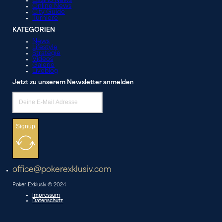
Casino News
Online News
City Guide
Turniere
KATEGORIEN
News
Lifestyle
Strategie
Videos
Galerie
Liveblog
Jetzt zu unserem Newsletter anmelden
Signup
office@pokerexklusiv.com
Poker Exklusiv © 2024
Impressum
Datenschutz