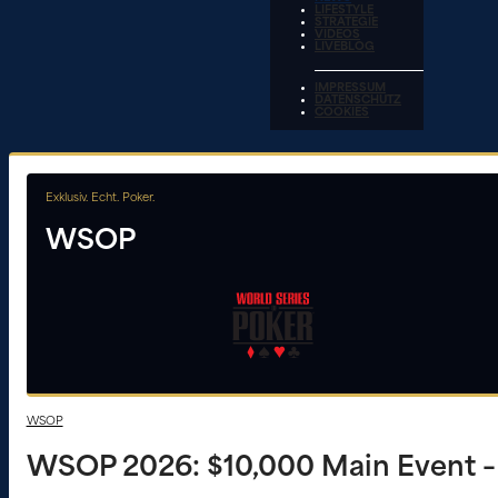
LIFESTYLE
STRATEGIE
VIDEOS
LIVEBLOG
IMPRESSUM
DATENSCHUTZ
COOKIES
Exklusiv. Echt. Poker.
WSOP
WSOP
WSOP 2026: $10,000 Main Event – D