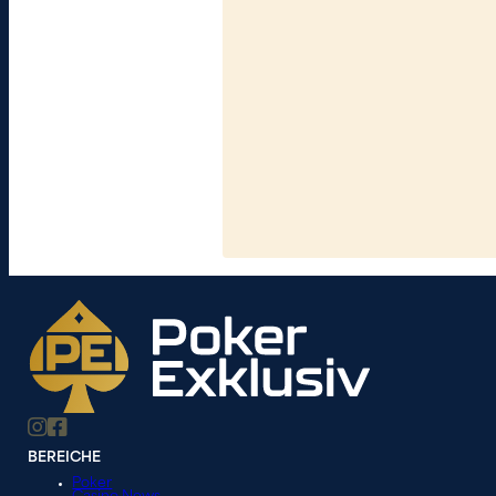
BEREICHE
Poker