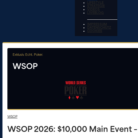
LIFESTYLE
STRATEGIE
VIDEOS
LIVEBLOG
IMPRESSUM
DATENSCHUTZ
COOKIES
Exklusiv. Echt. Poker.
WSOP
WSOP
WSOP 2026: $10,000 Main Event – D