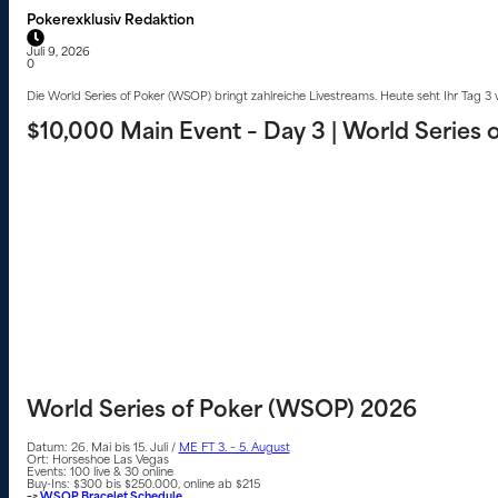
Pokerexklusiv Redaktion
Juli 9, 2026
0
Die World Series of Poker (WSOP) bringt zahlreiche Livestreams. Heute seht Ihr Tag 3 
$10,000 Main Event – Day 3 | World Series 
World Series of Poker (WSOP) 2026
Datum: 26. Mai bis 15. Juli /
ME FT 3. – 5. August
Ort: Horseshoe Las Vegas
Events: 100 live & 30 online
Buy-Ins: $300 bis $250.000, online ab $215
–>
WSOP Bracelet Schedule