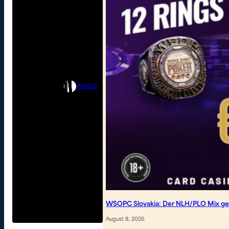
WORLD
WSOPC Slovakia: Der NLH/PLO Mix geh
August 8, 2026