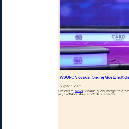
WSOPC Slovakia: Ondrej Goetz holt d
August 8, 2026
Livestream,
News
","disable_query_merge":true,"ord
pages="845" data-start="1" data-end="2">