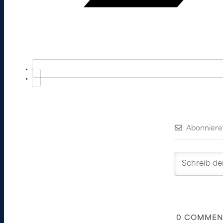
Abonniere
0
COMMEN