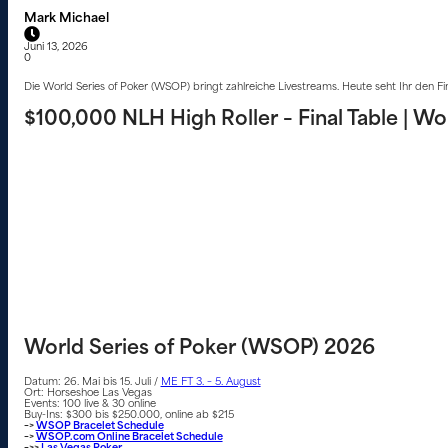
Mark Michael
Juni 13, 2026
0
Die World Series of Poker (WSOP) bringt zahlreiche Livestreams. Heute seht Ihr den Fi
$100,000 NLH High Roller – Final Table | Wo
World Series of Poker (WSOP) 2026
Datum: 26. Mai bis 15. Juli /
ME FT 3. – 5. August
Ort: Horseshoe Las Vegas
Events: 100 live & 30 online
Buy-Ins: $300 bis $250.000, online ab $215
–>
WSOP Bracelet Schedule
–>
WSOP.com Online Bracelet Schedule