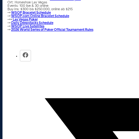
Ort: Horseshoe Las Vegas
Events: 100 live & 30 online
Buy-Ins: $300 bis $250.000, online ab $215
–>
WSOP Bracelet Schedule
–>
WSOP.com Online Bracelet Schedule
–>>
Las Vegas Poker
–>
Daily Deepstacks Schedule
–>
WSOP Live Satellites
–>
2026 World Series of Poker Official Tournament Rules