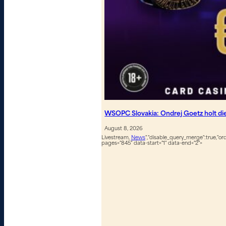
WSOPC Slovakia: Ondrej Goetz holt d
August 8, 2026
Livestream,
News
","disable_query_merge":true,"ord
pages="845" data-start="1" data-end="2">