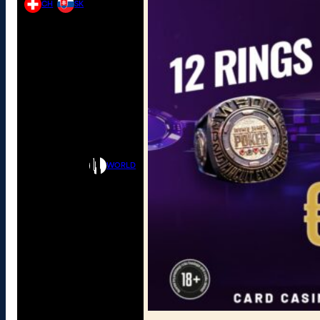
CH
SK
WORLD