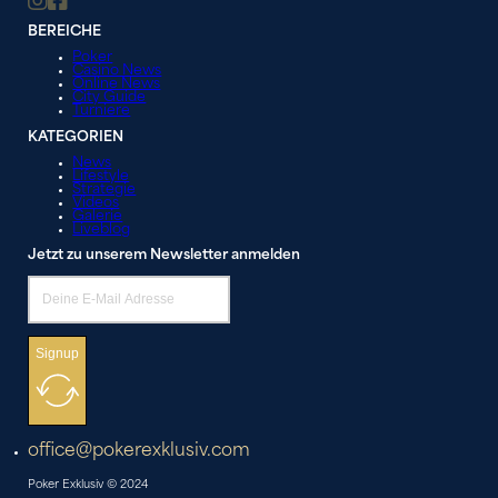
BEREICHE
Poker
Casino News
Online News
City Guide
Turniere
KATEGORIEN
News
Lifestyle
Strategie
Videos
Galerie
Liveblog
Jetzt zu unserem Newsletter anmelden
Signup
office@pokerexklusiv.com
Poker Exklusiv © 2024