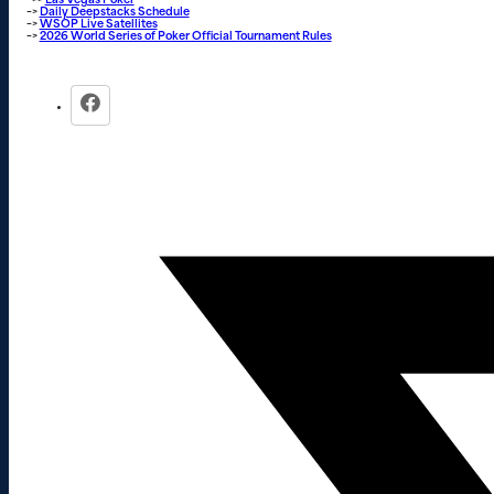
–>>
Las Vegas Poker
–>
Daily Deepstacks Schedule
–>
WSOP Live Satellites
–>
2026 World Series of Poker Official Tournament Rules