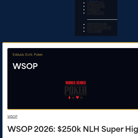
LIFESTYLE
STRATEGIE
VIDEOS
LIVEBLOG
IMPRESSUM
DATENSCHUTZ
COOKIES
Exklusiv. Echt. Poker.
WSOP
WSOP
WSOP 2026: $250k NLH Super High R