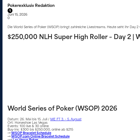
Pokerexklusiv Redaktion
Juni 15, 2026
0
Die World Series of Poker (WSOP) bringt zahlreiche Livestreams. Heute seht Ihr Day 2
$250,000 NLH Super High Roller – Day 2 | W
World Series of Poker (WSOP) 2026
Datum: 26. Mai bis 15. Juli /
ME FT 3. – 5. August
Ort: Horseshoe Las Vegas
Events: 100 live & 30 online
Buy-Ins: $300 bis $250.000, online ab $215
–>
WSOP Bracelet Schedule
–>
WSOP.com Online Bracelet Schedule