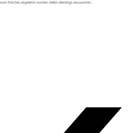
nsor-Patches abgelehnt wurden, bleibt allerdings abzuwarten.