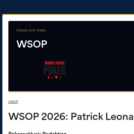
Exklusiv. Echt. Poker.
WSOP
WSOP
WSOP 2026: Patrick Leona