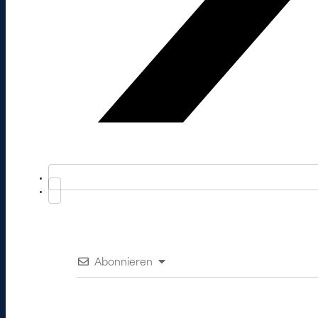
Abonnieren