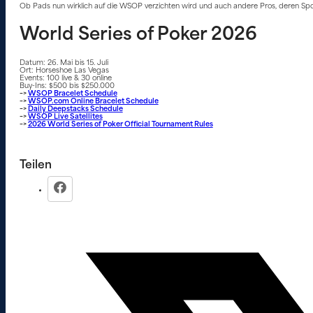
Ob Pads nun wirklich auf die WSOP verzichten wird und auch andere Pros, deren Spo
World Series of Poker 2026
Datum: 26. Mai bis 15. Juli
Ort: Horseshoe Las Vegas
Events: 100 live & 30 online
Buy-Ins: $500 bis $250.000
–>
WSOP Bracelet Schedule
–>
WSOP.com Online Bracelet Schedule
–>
Daily Deepstacks Schedule
–>
WSOP Live Satellites
–>
2026 World Series of Poker Official Tournament Rules
Teilen