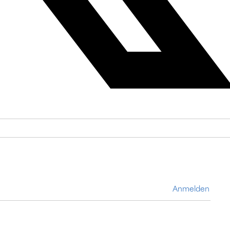
Anmelden