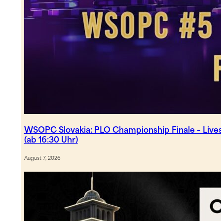
WSOPC Slovakia: PLO Championship Finale – Live
(ab 16:30 Uhr)
August 7, 2026