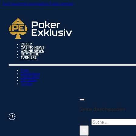
Zum Hauptinhalt springen
Zum Footer springen
POKER
CASINO NEWS
ONLINE NEWS
CITY GUIDE
TURNIERE
Poker
Casino News
Online News
City Guide
Turniere
Seite durchsuchen
Suchen
×