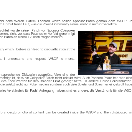
rfeld hohe Wellen. Patrick Leonard wollte seinen Sponsor-Patch gemäß dem WSOP R
em Unmut freien Lauf, was die Poker-Community einmal mehr in Aufruhr versetzte.
eachtet wurde, seinen Patch von Sponsor Coinpoker
ement sieht vor, dass Patches im Vorfeld genehmigt
n Patch an einem TV-Tisch tragen möchte.
ch, which I believe can lead to disqualification at the
hings. I understand and respect WSOP is more…
ntsprechende Diskussion ausgelöst. Viele sind der
echtigt ist, dass ein Coinpoker Patch nicht erlaubt wird. Auch Phenom Poker hat man ei
o des Konkurrenten für den Bracelet-Eklat gesorgt hatte. Da andere Online Pokeranbiete
 die zuletzt nicht nur Pokermedien, sondern auch viele Spieler und Streamer eingekauft habe
les Verständnis für Pads‘ Aufregung haben, sind es andere, die Verständnis für die WSO
t branded/promotional content can be created inside the WSOP and then distributed o