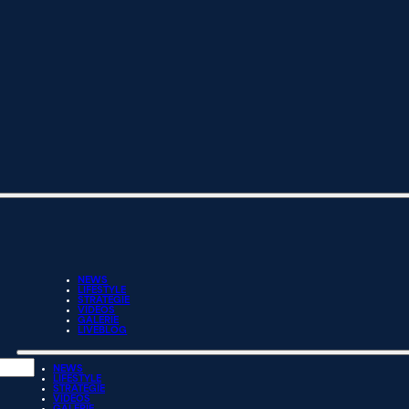
NEWS
LIFESTYLE
STRATEGIE
VIDEOS
GALERIE
LIVEBLOG
NEWS
LIFESTYLE
STRATEGIE
VIDEOS