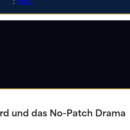
GALERIE
LIVEBLOG
rd und das No-Patch Drama