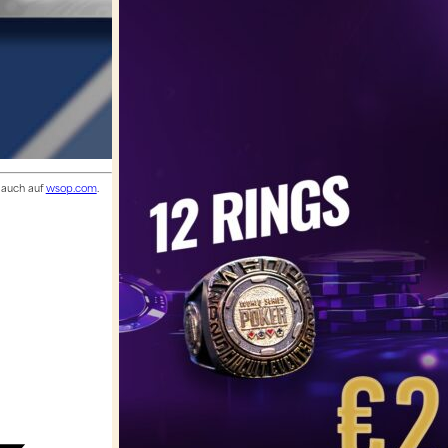
s auch auf
wsop.com
.