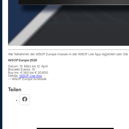
Alle Teilnehmer der WSOP Europe müssen in der WSOP Live App registriert sein. Die L
WSOP Europe 2026
Datum: 31. März bis 12. April
Bracelet Events: 15
Buy-Ins: € 565 bis € 20.800
Details:
WSOP Live App
–> WSOP Europe Schedule
Teilen