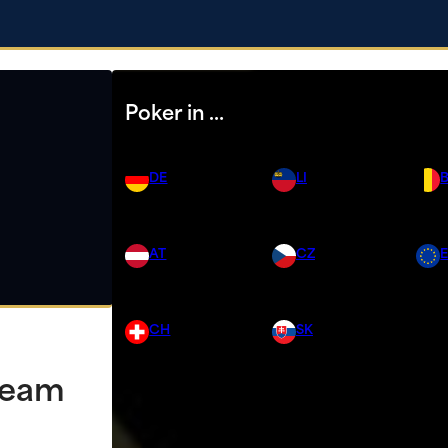
Poker in …
DE
LI
AT
CZ
CH
SK
ream