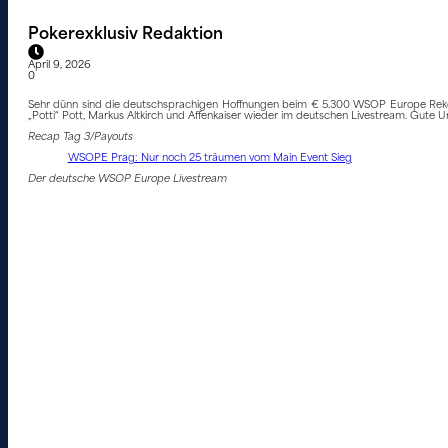
Pokerexklusiv Redaktion
April 9, 2026
0
Sehr dünn sind die deutschsprachigen Hoffnungen beim € 5.300 WSOP Europe Rekord
„Potti“ Pott, Markus Altkirch und Affenkaiser wieder im deutschen Livestream. Gute U
Recap Tag 3/Payouts
WSOPE Prag: Nur noch 25 träumen vom Main Event Sieg
Der deutsche WSOP Europe Livestream