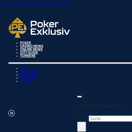
Zum Hauptinhalt springen
Zum Footer springen
POKER
CASINO NEWS
ONLINE NEWS
CITY GUIDE
TURNIERE
Poker
Casino News
Online News
City Guide
Turniere
Seite durchsuchen
Suchen
×