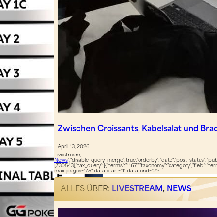
Zwischen Croissants, Kabelsalat und Bra
April 13, 2026
Livestream,
News
","disable_query_merge":true,"orderby":"date","post_status":"publ
[730543],"tax_query":[{"terms":"1167","taxonomy":"category","field":"te
max-pages="75" data-start="1" data-end="2">
ALLES ÜBER:
LIVESTREAM
,
NEWS