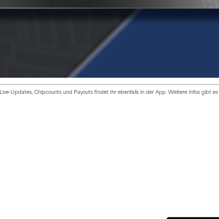
ive-Updates, Chipcounts und Payouts findet Ihr ebenfalls in der App. Weitere Infos gibt e