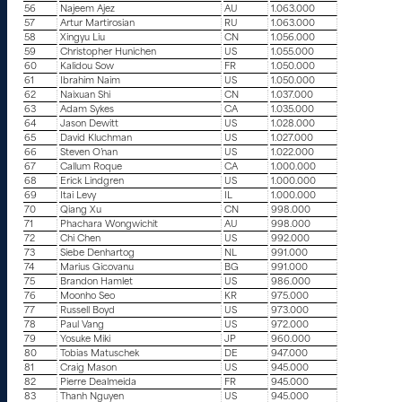
56
Najeem Ajez
AU
1.063.000
57
Artur Martirosian
RU
1.063.000
58
Xingyu Liu
CN
1.056.000
59
Christopher Hunichen
US
1.055.000
60
Kalidou Sow
FR
1.050.000
61
Ibrahim Naim
US
1.050.000
62
Naixuan Shi
CN
1.037.000
63
Adam Sykes
CA
1.035.000
64
Jason Dewitt
US
1.028.000
65
David Kluchman
US
1.027.000
66
Steven O’nan
US
1.022.000
67
Callum Roque
CA
1.000.000
68
Erick Lindgren
US
1.000.000
69
Itai Levy
IL
1.000.000
70
Qiang Xu
CN
998.000
71
Phachara Wongwichit
AU
998.000
72
Chi Chen
US
992.000
73
Siebe Denhartog
NL
991.000
74
Marius Gicovanu
BG
991.000
75
Brandon Hamlet
US
986.000
76
Moonho Seo
KR
975.000
77
Russell Boyd
US
973.000
78
Paul Vang
US
972.000
79
Yosuke Miki
JP
960.000
80
Tobias Matuschek
DE
947.000
81
Craig Mason
US
945.000
82
Pierre Dealmeida
FR
945.000
83
Thanh Nguyen
US
945.000