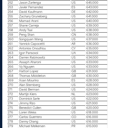
252
Jason Zarlenga
US
645.000
253
Javier Fernandez
ES
643.000
254
David Kaufmann
DE
642.000
255
Zachary Gruneberg
US
641.000
256
Mamad Arani
US
640.000
257
Shane Carreja
US
639.000
258
Andy Tsai
US
638.000
259
Peng Shan
CN
638.000
260
Songquan Wang
US
637.000
261
Yannick Capocetti
AR
636.000
262
Antonios Onoufriou
CY
635.000
263
Igor Pansovoi
UA
634.000
264
Darren Rabinowitz
US
634.000
265
Assaph Aharoni
US
633.000
266
Vy Nguyen
US
633.000
267
Hattori Lopez
GB
631.000
268
Thomas Middleton
GB
630.000
269
Xoan Mourino
ES
628.000
270
Alan Sternberg
US
628.000
271
David Berman
US
624.000
272
Martijn Kiers
NL
623.000
273
Dominick Sarle
US
622.000
274
Jimmy Rizo
US
621.000
275
Benedict Cullen
GB
620.000
276
Loren Weiss
US
618.000
277
Carlos Guerrero
CO
616.000
278
Danny Chang
US
616.000
279
Michael Melkersen
PR
615.000