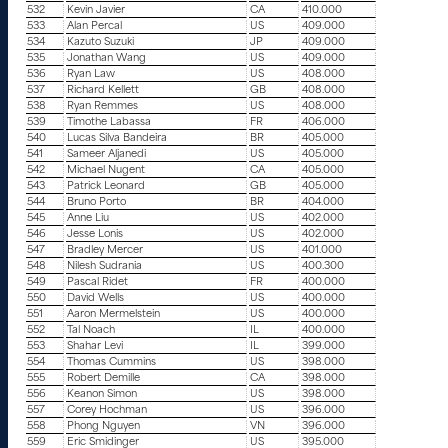
532
Kevin Javier
CA
410.000
533
Alan Percal
US
409.000
534
Kazuto Suzuki
JP
409.000
535
Jonathan Wang
US
409.000
536
Ryan Law
US
408.000
537
Richard Kellett
GB
408.000
538
Ryan Remmes
US
408.000
539
Timothe Labassa
FR
406.000
540
Lucas Silva Bandeira
BR
405.000
541
Sameer Aljanedi
US
405.000
542
Michael Nugent
CA
405.000
543
Patrick Leonard
GB
405.000
544
Bruno Porto
BR
404.000
545
Anne Liu
US
402.000
546
Jesse Lonis
US
402.000
547
Bradley Mercer
US
401.000
548
Nilesh Sudrania
US
400.300
549
Pascal Ridet
FR
400.000
550
David Wells
US
400.000
551
Aaron Mermelstein
US
400.000
552
Tal Noach
IL
400.000
553
Shahar Levi
IL
399.000
554
Thomas Cummins
US
398.000
555
Robert Demille
CA
398.000
556
Keanon Simon
US
398.000
557
Corey Hochman
US
396.000
558
Phong Nguyen
VN
396.000
559
Eric Smidinger
US
395.000