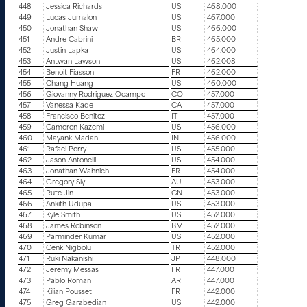
448
Jessica Richards
US
468.000
449
Lucas Jumalon
US
467.000
450
Jonathan Shaw
US
466.000
451
Andre Cabrini
BR
465.000
452
Justin Lapka
US
464.000
453
Antwan Lawson
US
462.008
454
Benoit Fiasson
FR
462.000
455
Chang Huang
US
460.000
456
Giovanny Rodriguez Ocampo
CO
457.000
457
Vanessa Kade
CA
457.000
458
Francisco Benitez
IT
457.000
459
Cameron Kazemi
US
456.000
460
Mayank Madan
IN
456.000
461
Rafael Perry
US
455.000
462
Jason Antonelli
US
454.000
463
Jonathan Wahnich
FR
454.000
464
Gregory Sly
AU
453.000
465
Rute Jin
CN
453.000
466
Ankith Udupa
US
453.000
467
Kyle Smith
US
452.000
468
James Robinson
BM
452.000
469
Parminder Kumar
US
452.000
470
Cenk Nigbolu
TR
452.000
471
Ruki Nakanishi
JP
448.000
472
Jeremy Messas
FR
447.000
473
Pablo Roman
AR
447.000
474
Kilian Pousset
FR
442.000
475
Greg Garabedian
US
442.000