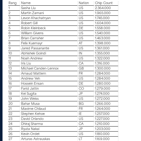
Rang
Name
Nation
Chip Count
1
Sasha Liu
US
2.364.000
2
Martin Zamani
US
1.965.000
3
Levon Khachatryan
US
1.745.000
4
Robert Gill
US
1.604.000
5
Robin Kleinbeck
DE
1.558.000
6
William Givens
US
1.540.000
7
Brian Carraher
US
1.463.000
8
Felix Kuemayr
AT
1.398.000
9
Jared Passanante
US
1.361.000
10
Abhishek Goindi
IN
1.355.000
11
Noah Andrew
US
1.322.000
12
Iris Liu
CA
1.316.000
13
Michael Canden-Lennox
GB
1.300.000
14
Arnaud Mattern
FR
1.284.000
15
Andrew Yeh
US
1.284.000
16
Hossein Ensan
DE
1.280.000
17
Farid Jattin
CO
1.279.000
18
Kei Sugita
JP
1.274.000
19
John Weiss
US
1.272.000
20
Bahar Musa
BG
1.266.000
21
Maxime Chilaud
FR
1.264.000
22
Stephen Kehoe
IE
1.257.000
23
David Orlando
US
1.227.000
24
Dhiraj Sharma
CA
1.210.000
25
Ryuta Nakai
JP
1.203.000
26
Kevin Ordet
US
1.180.000
27
Arturas Astrauskas
LT
1.169.000