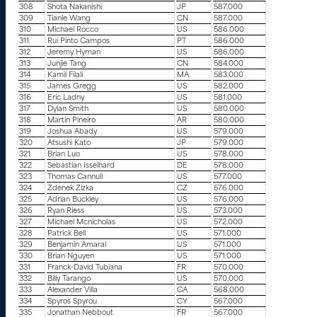
308
Shota Nakanishi
JP
587.000
309
Tianle Wang
CN
587.000
310
Michael Rocco
US
586.000
311
Rui Pinto Campos
PT
586.000
312
Jeremy Hyman
US
586.000
313
Junjie Tang
CN
584.000
314
Kamil Filali
MA
583.000
315
James Gregg
US
582.000
316
Eric Ladny
US
581.000
317
Dylan Smith
US
580.000
318
Martin Pineiro
AR
580.000
319
Joshua Abady
US
579.000
320
Atsushi Kato
JP
579.000
321
Brian Luo
US
578.000
322
Sebastian Isselhard
DE
578.000
323
Thomas Cannuli
US
577.000
324
Zdenek Zizka
CZ
576.000
325
Adrian Buckley
US
576.000
326
Ryan Riess
US
573.000
327
Michael Mcnicholas
US
572.000
328
Patrick Bell
US
571.000
329
Benjamin Amaral
US
571.000
330
Brian Nguyen
US
571.000
331
Franck-David Tubiana
FR
570.000
332
Billy Tarango
US
570.000
333
Alexander Villa
CA
568.000
334
Spyros Spyrou
CY
567.000
335
Jonathan Nebbout
FR
567.000