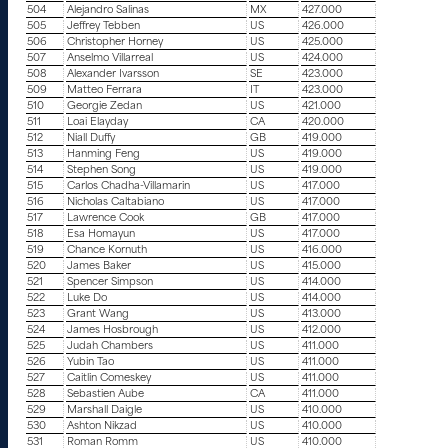
504
Alejandro Salinas
MX
427.000
505
Jeffrey Tebben
US
426.000
506
Christopher Horney
US
425.000
507
Anselmo Villarreal
US
424.000
508
Alexander Ivarsson
SE
423.000
509
Matteo Ferrara
IT
423.000
510
Georgie Zedan
US
421.000
511
Loai Elayday
CA
420.000
512
Niall Duffy
GB
419.000
513
Hanming Feng
US
419.000
514
Stephen Song
US
419.000
515
Carlos Chadha-Villamarin
US
417.000
516
Nicholas Caltabiano
US
417.000
517
Lawrence Cook
GB
417.000
518
Esa Homayun
US
417.000
519
Chance Kornuth
US
416.000
520
James Baker
US
415.000
521
Spencer Simpson
US
414.000
522
Luke Do
US
414.000
523
Grant Wang
US
413.000
524
James Hosbrough
US
412.000
525
Judah Chambers
US
411.000
526
Yubin Tao
US
411.000
527
Caitlin Comeskey
US
411.000
528
Sebastien Aube
CA
411.000
529
Marshall Daigle
US
410.000
530
Ashton Nikzad
US
410.000
531
Roman Romm
US
410.000