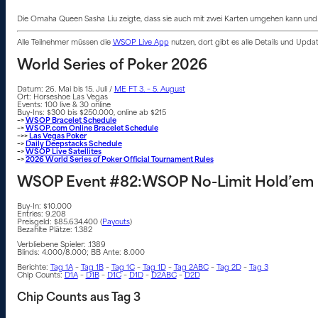
Die Omaha Queen Sasha Liu zeigte, dass sie auch mit zwei Karten umgehen kann und füh
Alle Teilnehmer müssen die
WSOP Live App
nutzen, dort gibt es alle Details und Upd
World Series of Poker 2026
Datum: 26. Mai bis 15. Juli /
ME FT 3. – 5. August
Ort: Horseshoe Las Vegas
Events: 100 live & 30 online
Buy-Ins: $300 bis $250.000, online ab $215
–>
WSOP Bracelet Schedule
–>
WSOP.com Online Bracelet Schedule
–>>
Las Vegas Poker
–>
Daily Deepstacks Schedule
–>
WSOP Live Satellites
–>
2026 World Series of Poker Official Tournament Rules
WSOP Event #82:WSOP No-Limit Hold’em 
Buy-In: $10.000
Entries: 9.208
Preisgeld: $85.634.400 (
Payouts
)
Bezahlte Plätze: 1.382
Verbliebene Spieler: .1389
Blinds: 4.000/8.000; BB Ante: 8.000
Berichte:
Tag 1A
–
Tag 1B
–
Tag 1C
–
Tag 1D
–
Tag 2ABC
–
Tag 2D
–
Tag 3
Chip Counts:
D1A
–
D1B
–
D1C
–
D1D
–
D2ABC
–
D2D
Chip Counts aus Tag 3