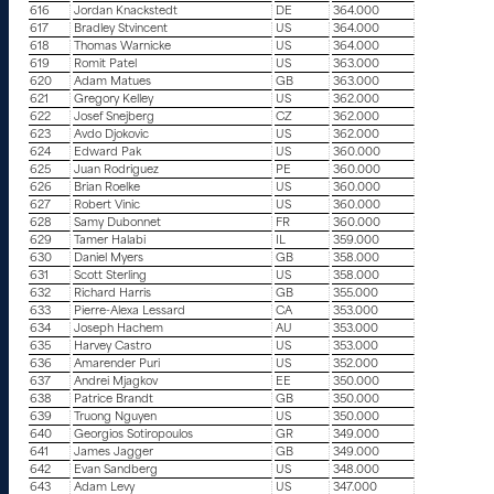
616
Jordan Knackstedt
DE
364.000
617
Bradley Stvincent
US
364.000
618
Thomas Warnicke
US
364.000
619
Romit Patel
US
363.000
620
Adam Matues
GB
363.000
621
Gregory Kelley
US
362.000
622
Josef Snejberg
CZ
362.000
623
Avdo Djokovic
US
362.000
624
Edward Pak
US
360.000
625
Juan Rodriguez
PE
360.000
626
Brian Roelke
US
360.000
627
Robert Vinic
US
360.000
628
Samy Dubonnet
FR
360.000
629
Tamer Halabi
IL
359.000
630
Daniel Myers
GB
358.000
631
Scott Sterling
US
358.000
632
Richard Harris
GB
355.000
633
Pierre-Alexa Lessard
CA
353.000
634
Joseph Hachem
AU
353.000
635
Harvey Castro
US
353.000
636
Amarender Puri
US
352.000
637
Andrei Mjagkov
EE
350.000
638
Patrice Brandt
GB
350.000
639
Truong Nguyen
US
350.000
640
Georgios Sotiropoulos
GR
349.000
641
James Jagger
GB
349.000
642
Evan Sandberg
US
348.000
643
Adam Levy
US
347.000