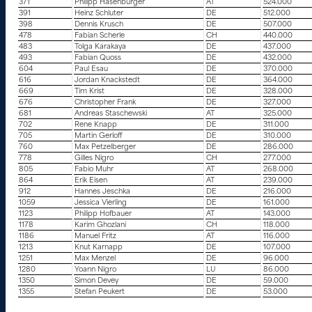
371
Philipp Hasenburger
AT
524.000
391
Heinz Schluter
DE
512.000
398
Dennis Krusch
DE
507.000
478
Fabian Scherle
CH
440.000
483
Tolga Karakaya
DE
437.000
493
Fabian Quoss
DE
432.000
604
Paul Esau
DE
370.000
616
Jordan Knackstedt
DE
364.000
669
Tim Krist
DE
328.000
676
Christopher Frank
DE
327.000
681
Andreas Staschewski
AT
325.000
702
Rene Knapp
DE
311.000
705
Martin Gerloff
DE
310.000
760
Max Petzelberger
DE
286.000
778
Gilles Nigro
CH
277.000
805
Fabio Muhr
AT
268.000
864
Erik Eisen
AT
239.000
912
Hannes Jeschka
DE
216.000
1059
Jessica Vierling
DE
161.000
1123
Philipp Hofbauer
AT
143.000
1178
Karim Ghozlani
CH
118.000
1186
Manuel Fritz
AT
116.000
1213
Knut Karnapp
DE
107.000
1251
Max Menzel
DE
96.000
1280
Yoann Nigro
LU
86.000
1350
Simon Devey
DE
59.000
1355
Stefan Peukert
DE
53.000