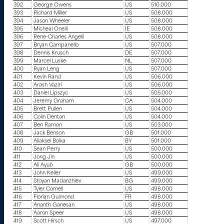
392
George Owens
US
510.000
393
Richard Miller
US
508.000
394
Jason Wheeler
US
508.000
395
Micheal Oneill
IE
508.000
396
Rene-Charles Angelil
US
508.000
397
Bryan Campanello
US
507.000
398
Dennis Krusch
DE
507.000
399
Marcel Luske
NL
507.000
400
Ryan Leng
US
507.000
401
Kevin Rand
US
506.000
402
Arash Vaziri
US
506.000
403
Daniel Lipszyc
US
505.000
404
Jeremy Graham
CA
504.000
405
Brett Pullen
US
504.000
406
Colin Dentan
US
504.000
407
Ben Ramon
US
503.000
408
Jack Benson
GB
501.000
409
Aliaksei Boika
BY
501.000
410
Sean Perry
US
500.000
411
Jong Jin
US
500.000
412
Ali Ayub
GB
500.000
413
John Keller
US
499.000
414
Stoyan Madanzhiev
BG
499.000
415
Tyler Cornell
US
498.000
416
Florian Guimond
FR
498.000
417
Ananth Ganesan
US
498.000
418
Aaron Speer
US
498.000
419
Scott Hirsch
US
497.000