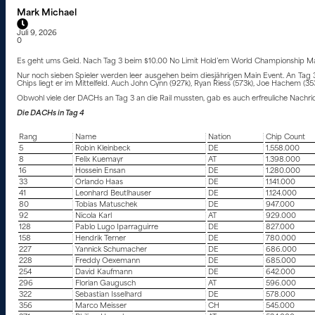
Mark Michael
Juli 9, 2026
0
Es geht ums Geld. Nach Tag 3 beim $10.00 No Limit Hold’em World Championship Main Ev
Nur noch sieben Spieler werden leer ausgehen beim diesjährigen Main Event. An Tag 
Chips liegt er im Mittelfeld. Auch John Cynn (927k), Ryan Riess (573k), Joe Hachem (
Obwohl viele der DACHs an Tag 3 an die Rail mussten, gab es auch erfreuliche Nachric
Die DACHs in Tag 4
Rang
Name
Nation
Chip Count
5
Robin Kleinbeck
DE
1.558.000
8
Felix Kuemayr
AT
1.398.000
16
Hossein Ensan
DE
1.280.000
33
Orlando Haas
DE
1.141.000
41
Leonhard Beutlhauser
DE
1.124.000
80
Tobias Matuschek
DE
947.000
92
Nicola Karl
AT
929.000
128
Pablo Lugo Iparraguirre
DE
827.000
158
Hendrik Terner
DE
780.000
227
Yannick Schumacher
DE
686.000
228
Freddy Oexemann
DE
685.000
254
David Kaufmann
DE
642.000
296
Florian Gaugusch
AT
596.000
322
Sebastian Isselhard
DE
578.000
356
Marco Meisser
CH
545.000