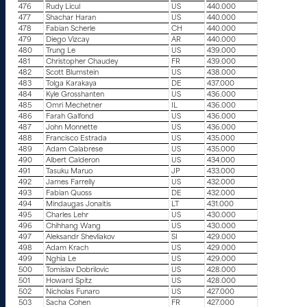
476
Rudy Licul
US
440.000
477
Shachar Haran
US
440.000
478
Fabian Scherle
CH
440.000
479
Diego Vizcay
AR
440.000
480
Trung Le
US
439.000
481
Christopher Chaudey
FR
439.000
482
Scott Blumstein
US
438.000
483
Tolga Karakaya
DE
437.000
484
Kyle Grosshanten
US
436.000
485
Omri Mechetner
IL
436.000
486
Farah Galfond
US
436.000
487
John Monnette
US
436.000
488
Francisco Estrada
US
435.000
489
Adam Calabrese
US
435.000
490
Albert Calderon
US
434.000
491
Tasuku Maruo
JP
433.000
492
James Farrelly
US
432.000
493
Fabian Quoss
DE
432.000
494
Mindaugas Jonaitis
LT
431.000
495
Charles Lehr
US
430.000
496
Chihhang Wang
US
430.000
497
Aleksandr Shevliakov
SI
429.000
498
Adam Krach
US
429.000
499
Nghia Le
US
429.000
500
Tomislav Dobrilovic
US
428.000
501
Howard Spitz
US
428.000
502
Nicholas Funaro
US
427.000
503
Sacha Cohen
FR
427.000