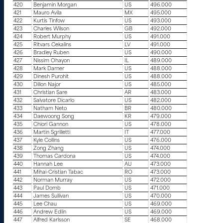
420
Benjamin Morgan
US
496.000
421
Mauro Avila
MX
495.000
422
Kurtis Tinfow
US
493.000
423
Charles Wilson
GB
492.000
424
Robert Murphy
US
491.000
425
Ritvars Cekalins
LV
491.000
426
Bradley Ruben
US
490.000
427
Nissim Ohayon
IL
489.000
428
Mark Darner
US
488.000
429
Dinesh Purohit
US
488.000
430
Dillon Najor
US
485.000
431
Christian Sare
AR
483.000
432
Salvatore Dicarlo
US
482.000
433
Natham Neto
BR
480.000
434
Daewoong Song
KR
479.000
435
Chiori Gannon
US
478.000
436
Martin Sgrilletti
IT
477.000
437
Kyle Collins
US
476.000
438
Zong Zhang
US
474.000
439
Thomas Cardona
US
474.000
440
Hannah Lee
AU
473.000
441
Mihai-Cristian Tabac
RO
473.000
442
Norman Murray
US
472.000
443
Paul Domb
US
471.000
444
James Sullivan
US
470.000
445
Lee Chau
US
469.000
446
Andrew Edlin
US
469.000
447
Alfred Karlsson
SE
468.000