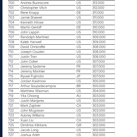
700
Andrea Buonocore
US
313.000
701
Christopher Vitch
US
312.000
702
Rene Knapp
DE
311.000
703
Jamie Shaevel
US
311.000
704
Kenneth Hirose
US
311.000
705
Martin Gerloff
DE
310.000
706
John Lappin
US
310.000
707
Randolph Martinez
US
309.000
708
Kaleb Harwell
US
309.000
709
David Christoffel
US
308.000
710
Joseph Couden
US
308.000
711
Justin Tran
US
308.000
712
John Colter
US
307.000
713
Jeremy Saderne
FR
307.000
714
Jeremy Marinier
FR
307.000
715
Ryusei Fujimoto
JP
307.000
716
Jordan Kasimow
US
305.000
717
Arthur Souzadecampos
BR
305.000
718
Matthew Waxman
US
304.000
719
Yita Choong
AU
303.000
720
Justin Manjares
US
303.000
721
Mark Zajdner
CA
303.000
722
John Mcgowan
US
303.000
723
Aubrey Williams
US
303.000
724
Xuan Liu
CA
303.000
725
Dimitrios Kilintaris
GR
302.000
726
Jacob Long
US
302.000
727
Joshua Arieh
US
302.000