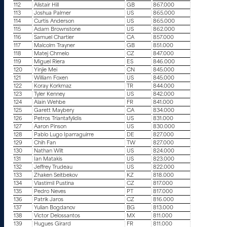
112
Alistair Hill
GB
867.000
113
Joshua Palmer
US
865.000
114
Curtis Anderson
US
865.000
115
Adam Brownstone
US
862.000
116
Samuel Chartier
CA
857.000
117
Malcolm Trayner
GB
851.000
118
Matej Chmelo
CZ
847.000
119
Miguel Riera
ES
846.000
120
Yinjie Mei
CN
845.000
121
William Foxen
US
845.000
122
Koray Korkmaz
TR
844.000
123
Tyler Kenney
US
842.000
124
Alain Wehbe
FR
841.000
125
Garett Maybery
CA
834.000
126
Petros Triantafylidis
US
831.000
127
Aaron Pinson
US
830.000
128
Pablo Lugo Iparraguirre
DE
827.000
129
Chih Fan
TW
827.000
130
Nathan Wilt
US
824.000
131
Ian Matakis
US
823.000
132
Jeffrey Trudeau
US
822.000
133
Zhaken Seitbekov
KZ
818.000
134
Vlastimil Pustina
CZ
817.000
135
Pedro Neves
PT
817.000
136
Patrik Jaros
CZ
816.000
137
Yulian Bogdanov
BG
813.000
138
Victor Delossantos
MX
811.000
139
Hugues Girard
FR
811.000