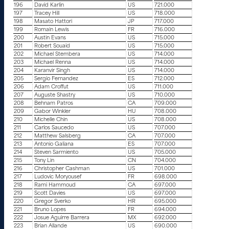
196
David Karlin
US
721.000
197
Tracey Hill
US
718.000
198
Masato Hattori
JP
717.000
199
Romain Lewis
FR
716.000
200
Austin Evans
US
715.000
201
Robert Souaid
US
715.000
202
Michael Stembera
US
714.000
203
Michael Renna
US
714.000
204
Karanvir Singh
US
714.000
205
Sergio Fernandez
ES
712.000
206
Adam Croffut
US
711.000
207
Auguste Shastry
US
710.000
208
Behnam Patros
CA
709.000
209
Gabor Winkler
HU
708.000
210
Michelle Chin
US
708.000
211
Carlos Saucedo
US
707.000
212
Matthew Salsberg
CA
707.000
213
Antonio Galiana
ES
707.000
214
Steven Sarmiento
US
705.000
215
Tony Lin
CN
704.000
216
Christopher Cashman
US
701.000
217
Ludovic Moryousef
FR
698.000
218
Rami Hammoud
CA
697.000
219
Scott Davies
US
697.000
220
Gregor Sverko
HR
695.000
221
Bruno Lopes
FR
694.000
222
Josue Aguirre Barrera
MX
692.000
223
Brian Allande
US
690.000