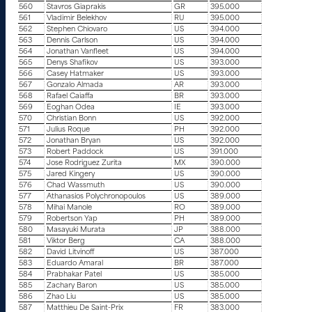
560
Stavros Giaprakis
GR
395.000
561
Vladimir Belekhov
RU
395.000
562
Stephen Chiovaro
US
394.000
563
Dennis Carlson
US
394.000
564
Jonathan Vanfleet
US
394.000
565
Denys Shafikov
US
393.000
566
Casey Hatmaker
US
393.000
567
Gonzalo Almada
AR
393.000
568
Rafael Caiaffa
BR
393.000
569
Eoghan Odea
IE
393.000
570
Christian Bonn
US
392.000
571
Julius Roque
PH
392.000
572
Jonathan Bryan
US
392.000
573
Robert Paddock
US
391.000
574
Jose Rodriguez Zurita
MX
390.000
575
Jared Kingery
US
390.000
576
Chad Wassmuth
US
390.000
577
Athanasios Polychronopoulos
US
389.000
578
Mihai Manole
RO
389.000
579
Robertson Yap
PH
389.000
580
Masayuki Murata
JP
388.000
581
Viktor Berg
CA
388.000
582
David Litvinoff
US
387.000
583
Eduardo Amaral
BR
387.000
584
Prabhakar Patel
US
385.000
585
Zachary Baron
US
385.000
586
Zhao Liu
US
385.000
587
Matthieu De Saint-Prix
FR
383.000