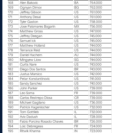
168
Alen Bakovic
BA
764.000
169
Ognyan Dimov
BG
762.000
170
Jeffrey Gibson
US
761.000
171
Anthony Desai
US
761.000
172
Tyler Gaston
US
758.000
173
Jose Palomares Bogarin
MX
756.000
174
Matthew Gross
US
747.000
175
Jeffrey Deegan
US
745.000
176
Samuel Ick
US
745.000
177
Matthew Holland
US
744.000
178
Terrance Reid
US
744.000
179
Daniel Hachem
AU
744.000
180
Mingyew Liow
SG
744.000
181
Curtis Nare
US
743.000
182
Diego Dos Santos
BR
743.000
183
Justus Marsico
US
742.000
184
Petar Konstantinovic
US
741.000
185
Sandy Sanchez
US
740.000
186
John Parker
US
739.000
187
Leo Soma
FR
739.000
188
Carlos Restrepo Diosa
CR
739.000
189
Michael Gagliano
US
736.000
190
Patrick Hagenlocher
US
732.000
191
Tom Gottlieb
IL
732.000
192
Aviv Dadush
IL
728.000
193
Fabio Porcino Rosado Chaves
BR
726.000
194
Loic Debregeas
FR
724.000
195
Ritwik Khanna
IN
723.000