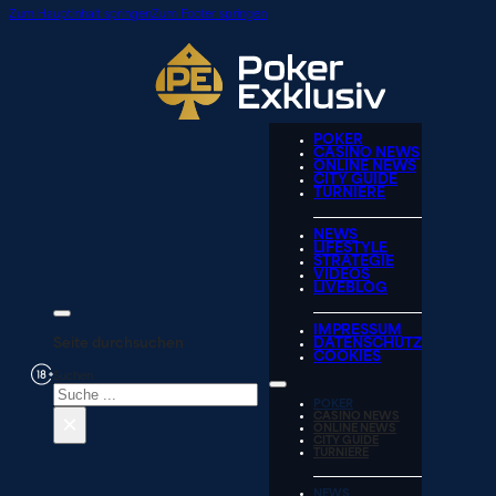
Zum Hauptinhalt springen
Zum Footer springen
POKER
CASINO NEWS
ONLINE NEWS
CITY GUIDE
TURNIERE
NEWS
LIFESTYLE
STRATEGIE
VIDEOS
LIVEBLOG
IMPRESSUM
Seite durchsuchen
DATENSCHUTZ
COOKIES
Suchen
POKER
×
CASINO NEWS
ONLINE NEWS
CITY GUIDE
TURNIERE
NEWS