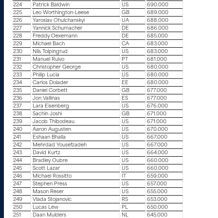
224
Patrick Baldwin
US
690.000
225
Leo Worthington-Leese
GB
689.000
226
Yaroslav Ohulchanskyi
UA
688.000
227
Yannick Schumacher
DE
686.000
228
Freddy Oexemann
DE
685.000
229
Michael Bach
CA
683.000
230
Nils Tolpingrud
US
683.000
231
Manuel Ruivo
PT
681.000
232
Christopher George
US
680.000
233
Philip Lucia
US
680.000
234
Carlos Dolader
EE
680.000
235
Daniel Corbett
GB
677.000
236
Jon Vallinas
ES
677.000
237
Lara Eisenberg
US
676.000
238
Sachin Joshi
GB
671.000
239
Jacob Thibodeau
US
671.000
240
Aaron Augusten
US
670.000
241
Eshaan Bhalla
US
667.000
242
Mehrdad Yousefzadeh
US
667.000
243
David Kurtz
US
664.000
244
Bradley Oubre
US
660.000
245
Scott Lazar
US
660.000
246
Michael Rossitto
IT
659.000
247
Stephen Press
US
657.000
248
Mason Reser
US
655.000
249
Vlada Stojanovic
RS
653.000
250
Lucas Lew
PL
650.000
251
Daan Mulders
NL
645.000