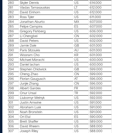
280
Skyler Dennis
US
614.000
281
Vladas Tamasauskas
LT
612.000
282
David Einhorn
US
612.000
283
Ross Tyler
US
611.000
284
Jonathan Aburto
MX
607.000
285
Felipe Campins
ES
607.000
286
Gregory Fishberg
US
606.000
287
Li Chengbei
CN
602.000
288
David Peters
US
602.000
289
Jamie Dale
GB
601.000
290
Paris Sitzoukis
AU
601.000
291
Wooram Cho
KR
601.000
292
Michael Mizrachi
US
600.000
293
Daniel Iachan
US
600.000
294
Stephen Chidwick
GB
599.000
295
Cheng Zhao
CN
599.000
296
Florian Gaugusch
AT
596.000
297
Junjie Zhang
CN
596.000
298
Albert Gardes
FR
593.000
299
Onur Unsal
TR
592.000
300
Liubomyr Melnyk
US
592.000
301
Justin Arnwine
US
591.000
302
Abraham Lusk
US
591.000
303
Noah Bronstein
US
591.000
304
Ori Elul
ES
590.000
305
Brett Shaffer
US
589.000
306
David Rheem
US
588.000
307
Joseph Riley
US
588.000