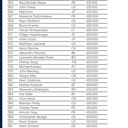
364
Raul Battalla Reyna
AR
531.000
365
John Oneal
US
531.000
366
Reiji Kono
JP
531.000
367
Maxence Carbonneaux
FR
528.000
368
Ryan Harfouch
US
526.000
369
Bruce Kramer
US
526.000
370
Vincas Tamasauskas
LT
525.000
371
Philipp Hasenburger
AT
524.000
372
Ichiro Izutsu
JP
524.000
373
Matthew Lapossie
US
524.000
374
Aaron Barone
CA
524.000
375
Alexandro Tricarico
BE
523.000
376
Leonardo Morales Flores
BO
523.000
377
Chenyu Sung
TW
523.000
378
Michael Kanaan
AU
523.000
379
John Reading
US
522.000
380
Xiaojun Mao
CN
521.000
381
Marc Goldman
US
520.000
382
Mattias Karlsson
SE
519.000
383
Alexandru Gheorghiu
RO
519.000
384
Ihar Soika
BY
519.000
385
Chun Kwok
CN
518.000
386
Brendan Fehily
US
515.000
387
Charles Tabet
FR
515.000
388
Antonin Hays
FR
515.000
389
Christopher Savage
US
514.000
390
Kevin Grabel
US
512.000
391
Heinz Schluter
DE
512.000