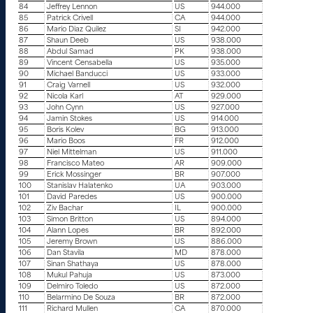
84
Jeffrey Lennon
US
944.000
85
Patrick Crivell
CA
944.000
86
Mario Diaz Quilez
SI
942.000
87
Shaun Deeb
US
938.000
88
Abdul Samad
PK
938.000
89
Vincent Censabella
US
935.000
90
Michael Banducci
US
933.000
91
Craig Varnell
US
932.000
92
Nicola Karl
AT
929.000
93
John Cynn
US
927.000
94
Jamin Stokes
US
914.000
95
Boris Kolev
BG
913.000
96
Mario Boos
FR
912.000
97
Niel Mittelman
US
911.000
98
Francisco Mateo
AR
909.000
99
Erick Mossinger
BR
907.000
100
Stanislav Halatenko
UA
903.000
101
David Paredes
US
900.000
102
Ziv Bachar
IL
900.000
103
Simon Britton
US
894.000
104
Alann Lopes
BR
892.000
105
Jeremy Brown
US
886.000
106
Dan Stavila
MD
878.000
107
Sinan Shathaya
US
878.000
108
Mukul Pahuja
US
873.000
109
Delmiro Toledo
US
872.000
110
Belarmino De Souza
BR
872.000
111
Richard Mullen
CA
870.000