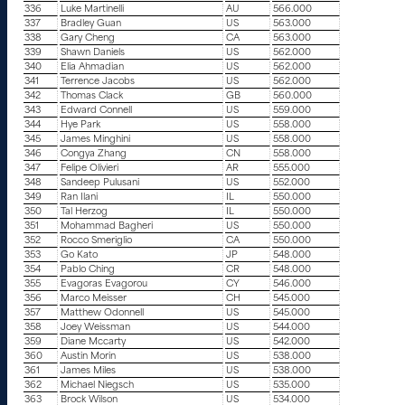
336
Luke Martinelli
AU
566.000
337
Bradley Guan
US
563.000
338
Gary Cheng
CA
563.000
339
Shawn Daniels
US
562.000
340
Elia Ahmadian
US
562.000
341
Terrence Jacobs
US
562.000
342
Thomas Clack
GB
560.000
343
Edward Connell
US
559.000
344
Hye Park
US
558.000
345
James Minghini
US
558.000
346
Congya Zhang
CN
558.000
347
Felipe Olivieri
AR
555.000
348
Sandeep Pulusani
US
552.000
349
Ran Ilani
IL
550.000
350
Tal Herzog
IL
550.000
351
Mohammad Bagheri
US
550.000
352
Rocco Smeriglio
CA
550.000
353
Go Kato
JP
548.000
354
Pablo Ching
CR
548.000
355
Evagoras Evagorou
CY
546.000
356
Marco Meisser
CH
545.000
357
Matthew Odonnell
US
545.000
358
Joey Weissman
US
544.000
359
Diane Mccarty
US
542.000
360
Austin Morin
US
538.000
361
James Miles
US
538.000
362
Michael Niegsch
US
535.000
363
Brock Wilson
US
534.000