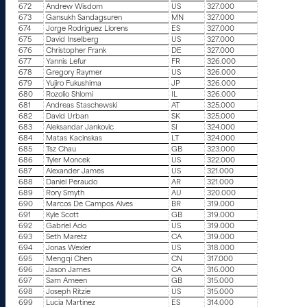
672
Andrew Wisdom
US
327.000
673
Gansukh Sandagsuren
MN
327.000
674
Jorge Rodriguez Llorens
ES
327.000
675
David Inselberg
US
327.000
676
Christopher Frank
DE
327.000
677
Yannis Lefur
FR
326.000
678
Gregory Raymer
US
326.000
679
Yujiro Fukushima
JP
326.000
680
Rozolio Shlomi
IL
326.000
681
Andreas Staschewski
AT
325.000
682
David Urban
SK
325.000
683
Aleksandar Jankovic
SI
324.000
684
Matas Kacinskas
LT
324.000
685
Tsz Chau
GB
323.000
686
Tyler Moncek
US
322.000
687
Alexander James
US
321.000
688
Daniel Peraudo
AR
321.000
689
Rory Smyth
AU
320.000
690
Marcos De Campos Alves
BR
319.000
691
Kyle Scott
GB
319.000
692
Gabriel Ado
US
319.000
693
Seth Maretz
CA
319.000
694
Jonas Wexler
US
318.000
695
Mengqi Chen
CN
317.000
696
Jason James
CA
316.000
697
Sam Ameen
GB
315.000
698
Joseph Ritzie
US
315.000
699
Lucia Martinez
ES
314.000