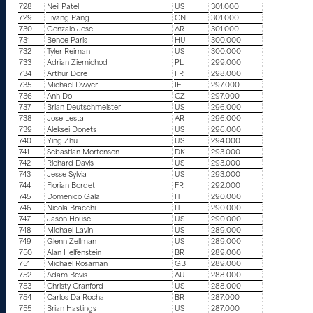
728
Neil Patel
US
301.000
729
Liyang Pang
CN
301.000
730
Gonzalo Jose
AR
301.000
731
Bence Paris
HU
300.000
732
Tyler Reiman
US
300.000
733
Adrian Ziemichod
PL
299.000
734
Arthur Dore
FR
298.000
735
Michael Dwyer
IE
297.000
736
Anh Do
CZ
297.000
737
Brian Deutschmeister
US
296.000
738
Jose Lesta
AR
296.000
739
Aleksei Donets
US
296.000
740
Ying Zhu
US
294.000
741
Sebastian Mortensen
DK
293.000
742
Richard Davis
US
293.000
743
Jesse Sylvia
US
293.000
744
Florian Bordet
FR
292.000
745
Domenico Gala
IT
290.000
746
Nicola Bracchi
IT
290.000
747
Jason House
US
290.000
748
Michael Lavin
US
289.000
749
Glenn Zellman
US
289.000
750
Alan Helfenstein
BR
289.000
751
Michael Rosaman
GB
289.000
752
Adam Bevis
AU
288.000
753
Christy Cranford
US
288.000
754
Carlos Da Rocha
BR
287.000
755
Brian Hastings
US
287.000