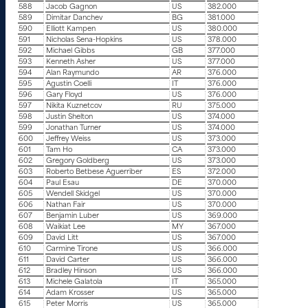
588
Jacob Gagnon
US
382.000
589
Dimitar Danchev
BG
381.000
590
Elliott Kampen
US
380.000
591
Nicholas Sena-Hopkins
US
378.000
592
Michael Gibbs
GB
377.000
593
Kenneth Asher
US
377.000
594
Alan Raymundo
AR
376.000
595
Agustin Coelli
IT
376.000
596
Gary Floyd
US
376.000
597
Nikita Kuznetcov
RU
375.000
598
Justin Shelton
US
374.000
599
Jonathan Turner
US
374.000
600
Jeffrey Weiss
US
373.000
601
Tam Ho
CA
373.000
602
Gregory Goldberg
US
373.000
603
Roberto Betbese Aguerriber
ES
372.000
604
Paul Esau
DE
370.000
605
Wendell Skidgel
US
370.000
606
Nathan Fair
US
370.000
607
Benjamin Luber
US
369.000
608
Waikiat Lee
MY
367.000
609
David Litt
US
367.000
610
Carmine Tirone
US
366.000
611
David Carter
US
366.000
612
Bradley Hinson
US
366.000
613
Michele Galatola
IT
365.000
614
Adam Krosser
US
365.000
615
Peter Morris
US
365.000