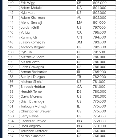
140
Erik Wigg
SE
806.000
141
Artem Metalidi
UA
804.000
142
Kyle Mart
US
802.000
143
Adam Kharman
AU
802.000
144
Mehdi Senhaji
MA
801.000
145
Jordan Griff
US
797.000
146
Yu Liu
CA
795.000
147
Xuming Qi
CN
794.000
148
Jason Kornegay
JM
793.000
149
Anthony Bogard
US
792.000
150
Kyle Lin
US
791.500
151
Matthew Ahern
US
786.000
152
Mason Vieth
US
786.000
153
John Gravagna
US
786.000
154
Arman Bezhanian
RU
785.000
155
Samiyel Duzgun
TR
782.000
156
Michael Simhai
US
781.000
157
Shreesh Hebbar
CA
781.000
158
Hendrik Terner
DE
780.000
159
David Moreno
US
780.000
160
Brian Etheridge
US
776.000
161
Turlough Mchugh
IE
776.000
162
Christopher Brewer
US
776.000
163
Jerry Payne
US
775.000
164
Lachezar Petkov
BG
772.000
165
Boris Angelov
BG
770.000
166
Terrence Ketterer
US
766.000
167
Aaron Klausman
US
766.000